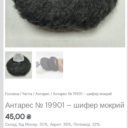
Головна
/
Yarna
/
Антарес
/ Антарес № 19901 – шифер мокрий
Антарес № 19901 – шифер мокрий
45,00
₴
Склад: Кід Мохер: 30%; Акрил: 38%; Поліамід: 32%;