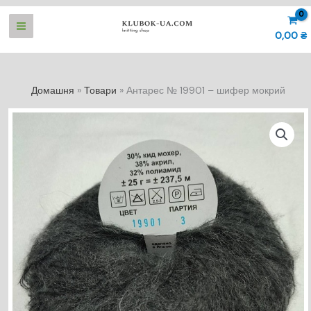
Перейти
до
0,00
₴
вмісту
Домашня
Товари
Антарес № 19901 – шифер мокрий