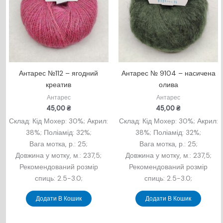
Антарес №112 – ягодний
Антарес № 9104 – насичена
креатив
олива
Антарес
Антарес
45,00
₴
45,00
₴
Склад: Кід Мохер: 30%; Акрил:
Склад: Кід Мохер: 30%; Акрил:
38%; Поліамід: 32%;
38%; Поліамід: 32%;
Вага мотка, р.: 25;
Вага мотка, р.: 25;
Довжина у мотку, м.: 237,5;
Довжина у мотку, м.: 237,5;
Рекомендований розмір
Рекомендований розмір
спиць: 2.5-3.0;
спиць: 2.5-3.0;
Додати В Кошик
Додати В Кошик