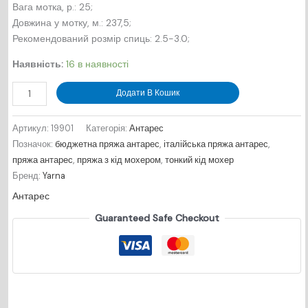
Вага мотка, р.: 25;
Довжина у мотку, м.: 237,5;
Рекомендований розмір спиць: 2.5-3.0;
Наявність:
16 в наявності
Антарес
Додати В Кошик
№
19901
Артикул:
19901
Категорія:
Антарес
-
Позначок:
бюджетна пряжа антарес
,
італійська пряжа антарес
,
шифер
пряжа антарес
,
пряжа з кід мохером
,
тонкий кід мохер
мокрий
Бренд:
Yarna
кількість
Антарес
Guaranteed Safe Checkout