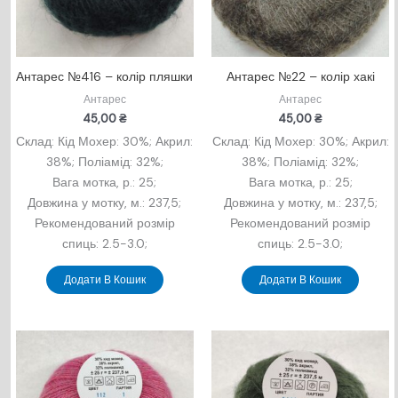
Антарес №416 – колір пляшки
Антарес №22 – колір хакі
Антарес
Антарес
45,00
₴
45,00
₴
Склад: Кід Мохер: 30%; Акрил:
Склад: Кід Мохер: 30%; Акрил:
38%; Поліамід: 32%;
38%; Поліамід: 32%;
Вага мотка, р.: 25;
Вага мотка, р.: 25;
Довжина у мотку, м.: 237,5;
Довжина у мотку, м.: 237,5;
Рекомендований розмір
Рекомендований розмір
спиць: 2.5-3.0;
спиць: 2.5-3.0;
Додати В Кошик
Додати В Кошик