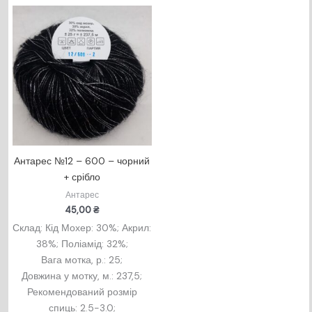
Антарес №12 – 600 – чорний
+ срібло
Антарес
45,00
₴
Склад: Кід Мохер: 30%; Акрил:
38%; Поліамід: 32%;
Вага мотка, р.: 25;
Довжина у мотку, м.: 237,5;
Рекомендований розмір
спиць: 2.5-3.0;