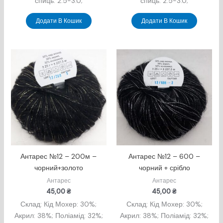
спиць: 2.5-3.0;
спиць: 2.5-3.0;
Додати В Кошик
Додати В Кошик
Антарес №12 – 200м –
Антарес №12 – 600 –
чорний+золото
чорний + срібло
Антарес
Антарес
45,00
₴
45,00
₴
Склад: Кід Мохер: 30%;
Склад: Кід Мохер: 30%;
Акрил: 38%; Поліамід: 32%;
Акрил: 38%; Поліамід: 32%;