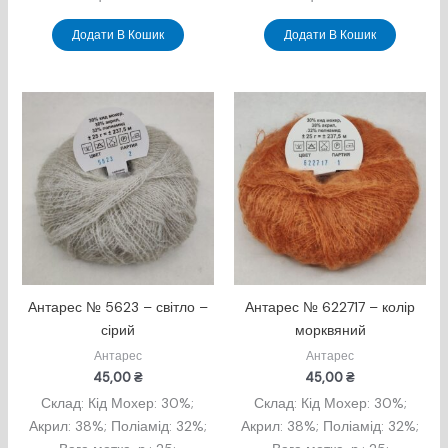
Додати В Кошик
Додати В Кошик
Антарес № 5623 – світло –
Антарес № 622717 – колір
сірий
морквяний
Антарес
Антарес
45,00
₴
45,00
₴
Склад: Кід Мохер: 30%;
Склад: Кід Мохер: 30%;
Акрил: 38%; Поліамід: 32%;
Акрил: 38%; Поліамід: 32%;