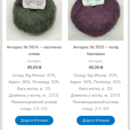
Антарес № 9104 – насичена
Антарес № 9135 – колір
олива
баклажан
Антарес
Антарес
45,00
₴
45,00
₴
Склад: Кід Мохер: 30%;
Склад: Кід Мохер: 30%;
Акрил: 38%; Поліамід: 32%;
Акрил: 38%; Поліамід: 32%;
Вага мотка, р.: 25;
Вага мотка, р.: 25;
Довжина у мотку, м.: 237,5;
Довжина у мотку, м.: 237,5;
Рекомендований розмір
Рекомендований розмір
спиць: 2.5-3.0;
спиць: 2.5-3.0;
Додати В Кошик
Додати В Кошик