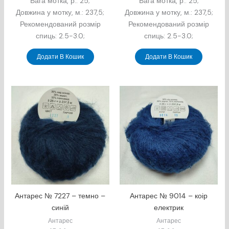
Вага мотка, р.: 25;
Вага мотка, р.: 25;
Довжина у мотку, м.: 237,5;
Довжина у мотку, м.: 237,5;
Рекомендований розмір
Рекомендований розмір
спиць: 2.5-3.0;
спиць: 2.5-3.0;
Додати В Кошик
Додати В Кошик
Антарес № 7227 – темно –
Антарес № 9014 – коір
синій
електрик
Антарес
Антарес