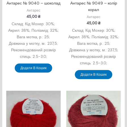
Антарес № 9040 – шоколад
Антарес № 9049 – колір
корал
Антарес
45,00
₴
Антарес
45,00
₴
Склад: Кід Мохер: 30%;
Акрил: 38%; Поліамід: 32%;
Склад: Кід Мохер: 30%;
Вага мотка, р.: 25;
Акрил: 38%; Поліамід: 32%;
Довжина у мотку, м.: 237,5;
Вага мотка, р.: 25;
Рекомендований розмір
Довжина у мотку, м.: 237,5;
спиць: 2.5-3.0;
Рекомендований розмір
спиць: 2.5-3.0;
Додати В Кошик
Додати В Кошик