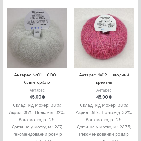
Антарес №01 – 600 –
Антарес №112 – ягодний
білий+срібло
креатив
Антарес
Антарес
45,00
₴
45,00
₴
Склад: Кід Мохер: 30%;
Склад: Кід Мохер: 30%;
Акрил: 38%; Поліамід: 32%;
Акрил: 38%; Поліамід: 32%;
Вага мотка, р.: 25;
Вага мотка, р.: 25;
Довжина у мотку, м.: 237;
Довжина у мотку, м.: 237,5;
Рекомендований розмір
Рекомендований розмір