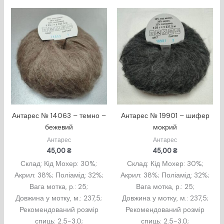
Антарес № 14063 – темно –
Антарес № 19901 – шифер
бежевий
мокрий
Антарес
Антарес
45,00
₴
45,00
₴
Склад: Кід Мохер: 30%;
Склад: Кід Мохер: 30%;
Акрил: 38%; Поліамід: 32%;
Акрил: 38%; Поліамід: 32%;
Вага мотка, р.: 25;
Вага мотка, р.: 25;
Довжина у мотку, м.: 237,5;
Довжина у мотку, м.: 237,5;
Рекомендований розмір
Рекомендований розмір
спиць: 2.5-3.0;
спиць: 2.5-3.0;