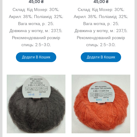
45,00
₴
45,00
₴
Склад: Кід Мохер: 30%;
Склад: Кід Мохер: 30%;
Акрил: 38%; Поліамід: 32%;
Акрил: 38%; Поліамід: 32%;
Вага мотка, р.: 25;
Вага мотка, р.: 25;
Довжина у мотку, м.: 237,5;
Довжина у мотку, м.: 237,5;
Рекомендований розмір
Рекомендований розмір
спиць: 2.5-3.0;
спиць: 2.5-3.0;
Додати В Кошик
Додати В Кошик