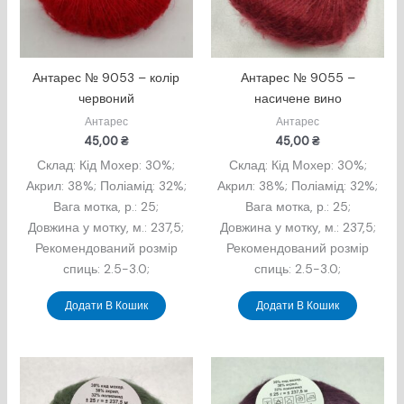
Антарес № 9053 – колір
Антарес № 9055 –
червоний
насичене вино
Антарес
Антарес
45,00
₴
45,00
₴
Склад: Кід Мохер: 30%;
Склад: Кід Мохер: 30%;
Акрил: 38%; Поліамід: 32%;
Акрил: 38%; Поліамід: 32%;
Вага мотка, р.: 25;
Вага мотка, р.: 25;
Довжина у мотку, м.: 237,5;
Довжина у мотку, м.: 237,5;
Рекомендований розмір
Рекомендований розмір
спиць: 2.5-3.0;
спиць: 2.5-3.0;
Додати В Кошик
Додати В Кошик