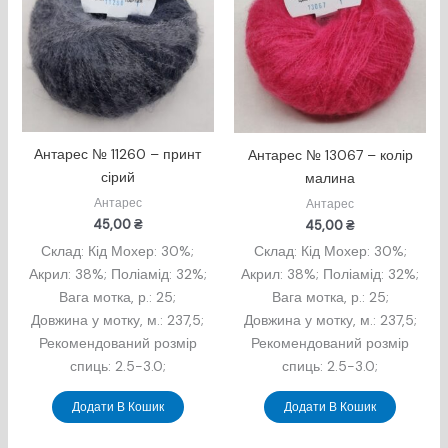
Антарес № 11260 – принт
Антарес № 13067 – колір
сірий
малина
Антарес
Антарес
45,00
₴
45,00
₴
Склад: Кід Мохер: 30%;
Склад: Кід Мохер: 30%;
Акрил: 38%; Поліамід: 32%;
Акрил: 38%; Поліамід: 32%;
Вага мотка, р.: 25;
Вага мотка, р.: 25;
Довжина у мотку, м.: 237,5;
Довжина у мотку, м.: 237,5;
Рекомендований розмір
Рекомендований розмір
спиць: 2.5-3.0;
спиць: 2.5-3.0;
Додати В Кошик
Додати В Кошик