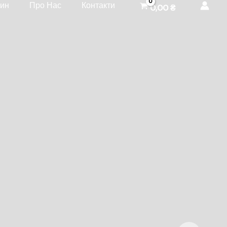
зин
Про Нас
Контакти
0,00
₴