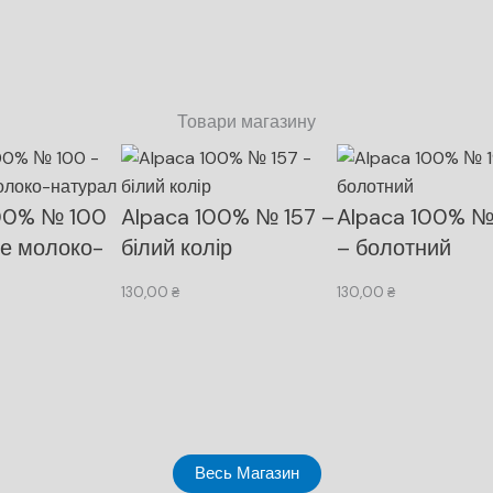
Товари магазину
100% № 100
Alpaca 100% № 157 –
Alpaca 100% №
е молоко-
білий колір
– болотний
130,00
₴
130,00
₴
Весь Магазин