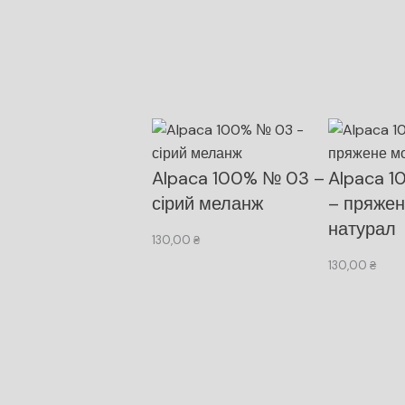
Alpaca 100% № 03 –
Alpaca 
сірий меланж
– пряжен
натурал
130,00
₴
130,00
₴