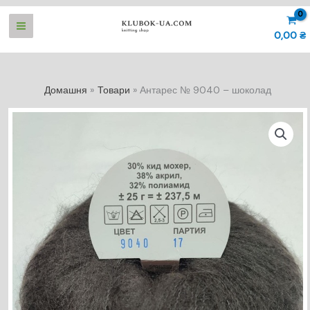
Перейти
до
0,00
₴
вмісту
Домашня
Товари
Антарес № 9040 – шоколад