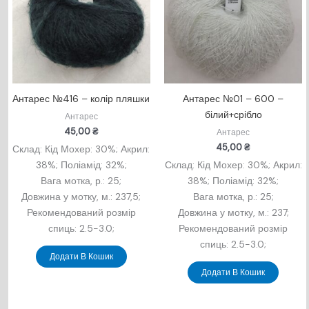
Антарес №416 – колір пляшки
Антарес №01 – 600 –
білий+срібло
Антарес
45,00
₴
Антарес
45,00
₴
Склад: Кід Мохер: 30%; Акрил:
38%; Поліамід: 32%;
Склад: Кід Мохер: 30%; Акрил:
Вага мотка, р.: 25;
38%; Поліамід: 32%;
Довжина у мотку, м.: 237,5;
Вага мотка, р.: 25;
Рекомендований розмір
Довжина у мотку, м.: 237;
спиць: 2.5-3.0;
Рекомендований розмір
спиць: 2.5-3.0;
Додати В Кошик
Додати В Кошик