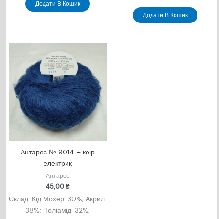
Додати В Кошик
Додати В Кошик
Антарес № 9014 – коір
електрик
Антарес
45,00
₴
Склад: Кід Мохер: 30%; Акрил:
38%; Поліамід: 32%;