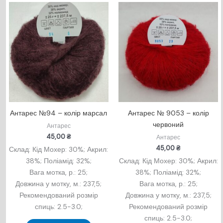
Антарес №94 – колір марсал
Антарес № 9053 – колір
червоний
Антарес
45,00
₴
Антарес
45,00
₴
Склад: Кід Мохер: 30%; Акрил:
38%; Поліамід: 32%;
Склад: Кід Мохер: 30%; Акрил:
Вага мотка, р.: 25;
38%; Поліамід: 32%;
Довжина у мотку, м.: 237,5;
Вага мотка, р.: 25;
Рекомендований розмір
Довжина у мотку, м.: 237,5;
спиць: 2.5-3.0;
Рекомендований розмір
спиць: 2.5-3.0;