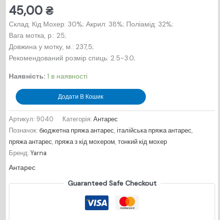
45,00
₴
Склад: Кід Мохер: 30%; Акрил: 38%; Поліамід: 32%;
Вага мотка, р.: 25;
Довжина у мотку, м.: 237,5;
Рекомендований розмір спиць: 2.5-3.0;
Наявність:
1 в наявності
Антарес
Додати В Кошик
№
9040
Артикул:
9040
Категорія:
Антарес
-
Позначок:
бюджетна пряжа антарес
,
італійська пряжа антарес
,
шоколад
пряжа антарес
,
пряжа з кід мохером
,
тонкий кід мохер
кількість
Бренд:
Yarna
Антарес
Guaranteed Safe Checkout