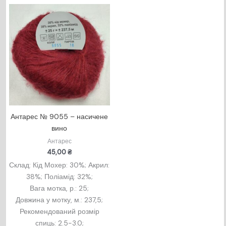
Антарес № 9055 – насичене
вино
Антарес
45,00
₴
Склад: Кід Мохер: 30%; Акрил:
38%; Поліамід: 32%;
Вага мотка, р.: 25;
Довжина у мотку, м.: 237,5;
Рекомендований розмір
спиць: 2.5-3.0;