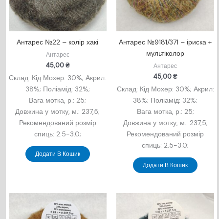
Антарес №22 – колір хакі
Антарес №9181/371 – іриска +
мультіколор
Антарес
45,00
₴
Антарес
45,00
₴
Склад: Кід Мохер: 30%; Акрил:
38%; Поліамід: 32%;
Склад: Кід Мохер: 30%; Акрил:
Вага мотка, р.: 25;
38%; Поліамід: 32%;
Довжина у мотку, м.: 237,5;
Вага мотка, р.: 25;
Рекомендований розмір
Довжина у мотку, м.: 237,5;
спиць: 2.5-3.0;
Рекомендований розмір
спиць: 2.5-3.0;
Додати В Кошик
Додати В Кошик