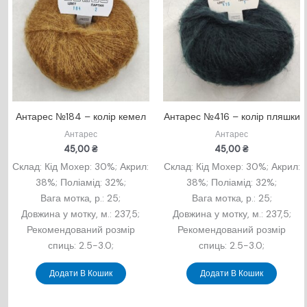
Антарес №184 – колір кемел
Антарес №416 – колір пляшки
Антарес
Антарес
45,00
₴
45,00
₴
Склад: Кід Мохер: 30%; Акрил:
Склад: Кід Мохер: 30%; Акрил:
38%; Поліамід: 32%;
38%; Поліамід: 32%;
Вага мотка, р.: 25;
Вага мотка, р.: 25;
Довжина у мотку, м.: 237,5;
Довжина у мотку, м.: 237,5;
Рекомендований розмір
Рекомендований розмір
спиць: 2.5-3.0;
спиць: 2.5-3.0;
Додати В Кошик
Додати В Кошик