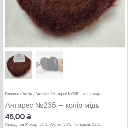
Головна
/
Yarna
/
Антарес
/ Антарес №235 – колір мідь
Антарес №235 – колір мідь
45,00
₴
Склад: Кід Мохер: 30%; Акрил: 38%; Поліамід: 32%;