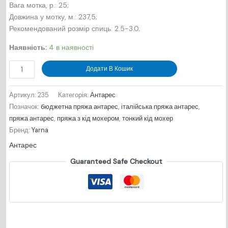
Вага мотка, р.: 25;
Довжина у мотку, м.: 237,5;
Рекомендований розмір спиць: 2.5-3.0;
Наявність:
4 в наявності
Антарес
Додати В Кошик
№235
-
Артикул:
235
Категорія:
Антарес
колір
Позначок:
бюджетна пряжа антарес
,
італійська пряжа антарес
,
мідь
пряжа антарес
,
пряжа з кід мохером
,
тонкий кід мохер
кількість
Бренд:
Yarna
Антарес
Guaranteed Safe Checkout