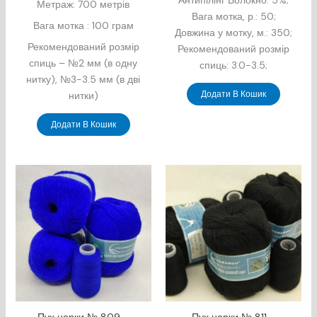
Антипілінг Волокно: 5%;
Метраж: 700 метрів
Вага мотка, р.: 50;
Вага мотка : 100 грам
Довжина у мотку, м.: 350;
Рекомендований розмір
Рекомендований розмір
спиць – №2 мм (в одну
спиць: 3.0-3.5;
нитку), №3-3.5 мм (в дві
Додати В Кошик
нитки)
Додати В Кошик