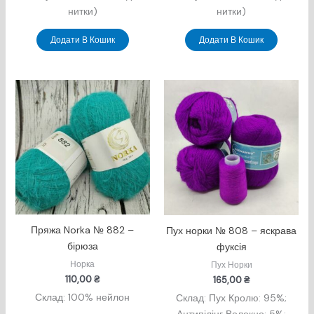
нитки)
нитки)
Додати В Кошик
Додати В Кошик
Пряжа Norka № 882 –
Пух норки № 808 – яскрава
бірюза
фуксія
Норка
Пух Норки
110,00
₴
165,00
₴
Склад: 100% нейлон
Склад: Пух Кролю: 95%;