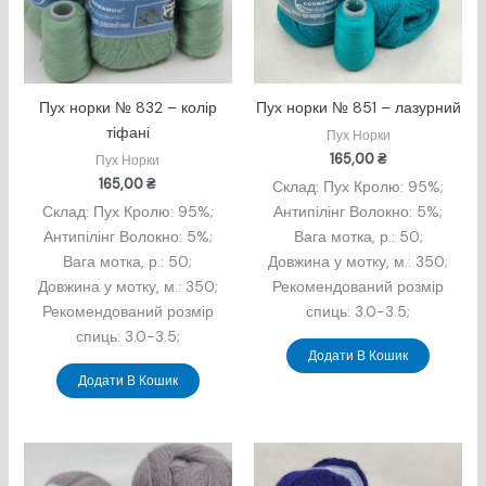
Пух норки № 832 – колір
Пух норки № 851 – лазурний
тіфані
Пух Норки
165,00
₴
Пух Норки
165,00
₴
Склад: Пух Кролю: 95%;
Склад: Пух Кролю: 95%;
Антипілінг Волокно: 5%;
Антипілінг Волокно: 5%;
Вага мотка, р.: 50;
Вага мотка, р.: 50;
Довжина у мотку, м.: 350;
Довжина у мотку, м.: 350;
Рекомендований розмір
Рекомендований розмір
спиць: 3.0-3.5;
спиць: 3.0-3.5;
Додати В Кошик
Додати В Кошик