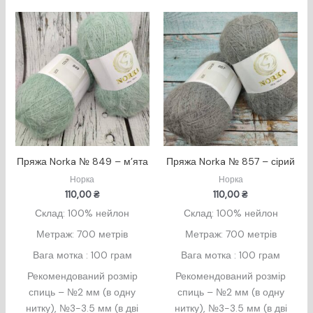
Пряжа Norka № 849 – м’ята
Пряжа Norka № 857 – сірий
Норка
Норка
110,00
₴
110,00
₴
Склад: 100% нейлон
Склад: 100% нейлон
Метраж: 700 метрів
Метраж: 700 метрів
Вага мотка : 100 грам
Вага мотка : 100 грам
Рекомендований розмір
Рекомендований розмір
спиць – №2 мм (в одну
спиць – №2 мм (в одну
нитку), №3-3.5 мм (в дві
нитку), №3-3.5 мм (в дві