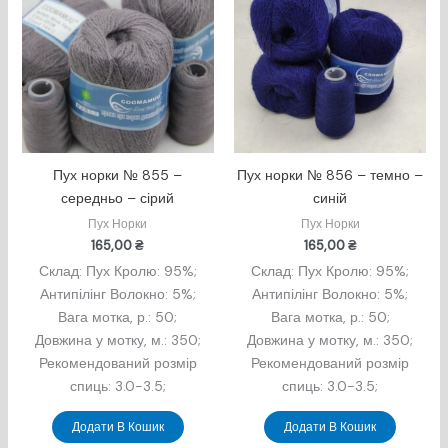
Пух норки № 855 –
Пух норки № 856 – темно –
середньо – сірий
синій
Пух Норки
Пух Норки
165,00
₴
165,00
₴
Склад: Пух Кролю: 95%;
Склад: Пух Кролю: 95%;
Антипілінг Волокно: 5%;
Антипілінг Волокно: 5%;
Вага мотка, р.: 50;
Вага мотка, р.: 50;
Довжина у мотку, м.: 350;
Довжина у мотку, м.: 350;
Рекомендований розмір
Рекомендований розмір
спиць: 3.0-3.5;
спиць: 3.0-3.5;
Додати В Кошик
Додати В Кошик