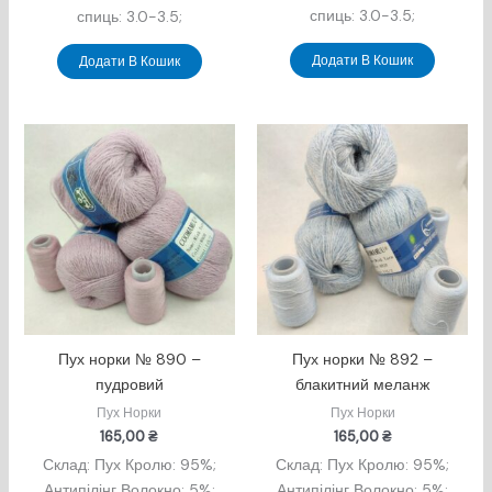
спиць: 3.0-3.5;
спиць: 3.0-3.5;
Додати В Кошик
Додати В Кошик
Пух норки № 890 –
Пух норки № 892 –
пудровий
блакитний меланж
Пух Норки
Пух Норки
165,00
₴
165,00
₴
Склад: Пух Кролю: 95%;
Склад: Пух Кролю: 95%;
Антипілінг Волокно: 5%;
Антипілінг Волокно: 5%;