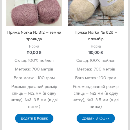
Пряжа Norka № 812 – темна
Пряжа Norka № 828 –
троянда
пломбір
Норка
Норка
110,00
₴
110,00
₴
Склад: 100% нейлон
Склад: 100% нейлон
Метраж: 700 метрів
Метраж: 700 метрів
Вага мотка : 100 грам
Вага мотка : 100 грам
Рекомендований розмір
Рекомендований розмір
спиць – №2 мм (в одну
спиць – №2 мм (в одну
нитку), №3-3.5 мм (в дві
нитку), №3-3.5 мм (в дві
нитки)
нитки)
Додати В Кошик
Додати В Кошик