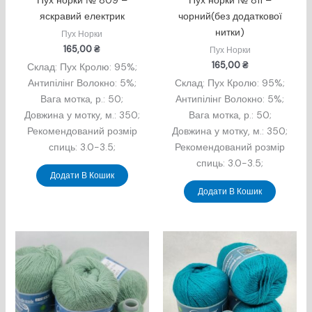
Пух норки № 809 –
Пух норки № 811 –
яскравий електрик
чорний(без додаткової
нитки)
Пух Норки
165,00
₴
Пух Норки
165,00
₴
Склад: Пух Кролю: 95%;
Антипілінг Волокно: 5%;
Склад: Пух Кролю: 95%;
Вага мотка, р.: 50;
Антипілінг Волокно: 5%;
Довжина у мотку, м.: 350;
Вага мотка, р.: 50;
Рекомендований розмір
Довжина у мотку, м.: 350;
спиць: 3.0-3.5;
Рекомендований розмір
спиць: 3.0-3.5;
Додати В Кошик
Додати В Кошик