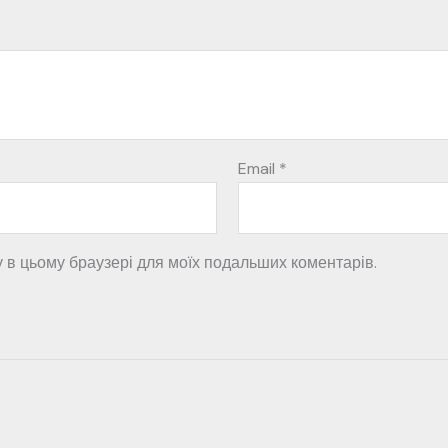
Email
*
ту в цьому браузері для моїх подальших коментарів.