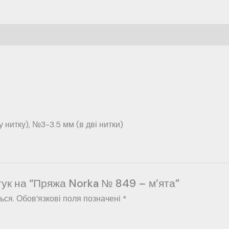
нитку), №3-3.5 мм (в дві нитки)
гук на “Пряжа Norka № 849 – м’ята”
ься.
Обов’язкові поля позначені
*