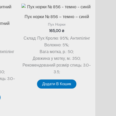
Пух норки № 856 – темно – синій
итний
Пух Норки
165,00
₴
Склад: Пух Кролю: 95%; Антипілінг
Волокно: 5%;
типілінг
Вага мотка, р.: 50;
Довжина у мотку, м.: 350;
Рекомендований розмір спиць: 3.0-
50;
3.5;
ць: 3.0-
Додати В Кошик