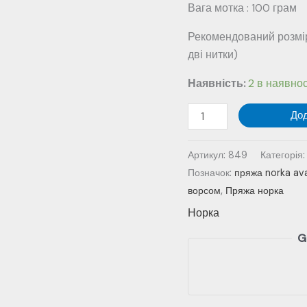
Вага мотка : 100 грам
Рекомендований розмір
дві нитки)
Наявність:
2 в наявнос
Пряжа
До
Norka
№
Артикул:
849
Категорія
849
Позначок:
пряжа norka av
-
ворсом
,
Пряжа норка
м'ята
Норка
кількість
G