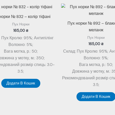
норки № 832 – колір тіфані
Пух норки № 892 – блак
Пух Норки
меланж
165,00
₴
 Пух Кролю: 95%; Антипілінг
Пух Норки
165,00
₴
Волокно: 5%;
Вага мотка, р.: 50;
Склад: Пух Кролю: 95%; Ан
овжина у мотку, м.: 350;
Волокно: 5%;
ндований розмір спиць: 3.0-
Вага мотка, р.: 50;
3.5;
Довжина у мотку, м.: 3
Рекомендований розмір спи
Додати В Кошик
3.5;
Додати В Кошик