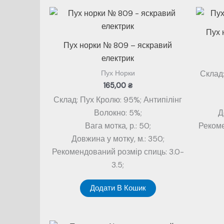
Пух 
Пух норки № 809 – яскравий
електрик
Склад:
Пух Норки
165,00
₴
Склад: Пух Кролю: 95%; Антипілінг
Волокно: 5%;
Д
Вага мотка, р.: 50;
Рекоме
Довжина у мотку, м.: 350;
Рекомендований розмір спиць: 3.0-
3.5;
Додати В Кошик