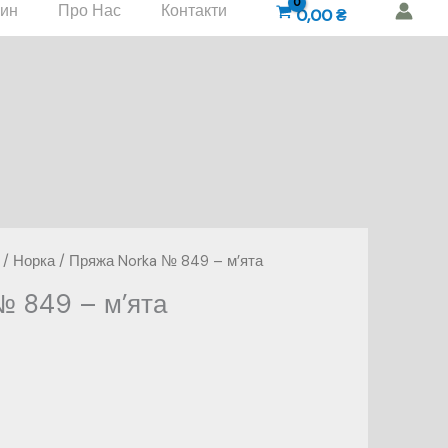
зин
Про Нас
Контакти
0,00
₴
/
Норка
/ Пряжа Norka № 849 – м’ята
№ 849 – м’ята