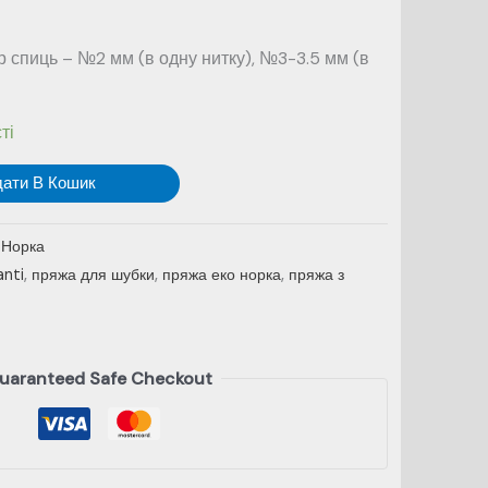
 спиць – №2 мм (в одну нитку), №3-3.5 мм (в
ті
дати В Кошик
:
Норка
anti
,
пряжа для шубки
,
пряжа еко норка
,
пряжа з
uaranteed Safe Checkout