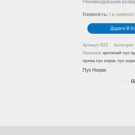
Рекомендований розмір 
Наявність:
1 в наявнос
Пух
Додати В К
норки
№
Артикул:
832
Категорія:
832
Позначок:
кролячий пух п
-
пряжа пух норки
,
пух норк
колір
Пух Норки
тіфані
G
кількість