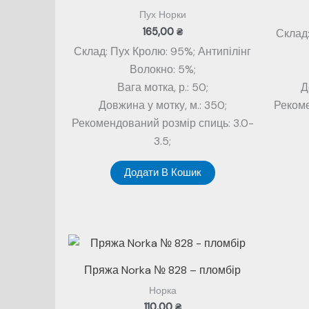
Пух Норки
165,00
₴
Склад:
Склад: Пух Кролю: 95%; Антипілінг
Волокно: 5%;
Вага мотка, р.: 50;
Д
Довжина у мотку, м.: 350;
Рекоме
Рекомендований розмір спиць: 3.0-
3.5;
Додати В Кошик
Пряжа Norka № 828 – пломбір
Норка
110,00
₴