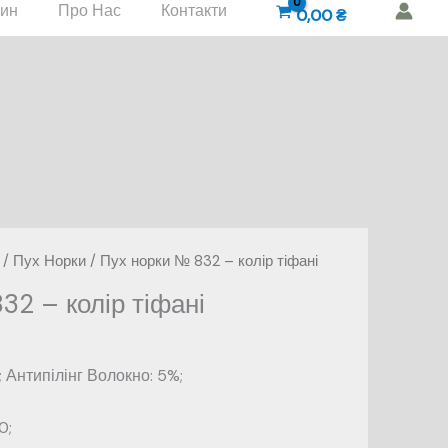
зин
Про Нас
Контакти
0,00
₴
/
Пух Норки
/ Пух норки № 832 – колір тіфані
32 – колір тіфані
 Антипілінг Волокно: 5%;
0;