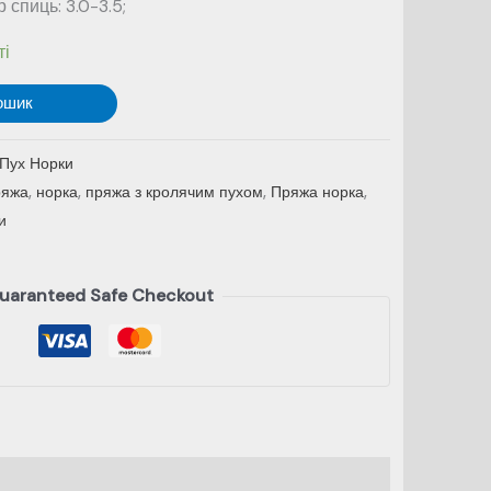
спиць: 3.0-3.5;
ті
ошик
Пух Норки
ряжа
,
норка
,
пряжа з кролячим пухом
,
Пряжа норка
,
и
uaranteed Safe Checkout