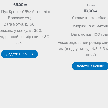
165,00
₴
Норка
110,00
₴
 Пух Кролю: 95%; Антипілінг
Волокно: 5%;
Склад: 100% нейло
Вага мотка, р.: 50;
Метраж: 700 метрі
овжина у мотку, м.: 350;
Вага мотка : 100 гра
ндований розмір спиць: 3.0-
Рекомендований розмір сп
3.5;
мм (в одну нитку), №3-3.5 м
Додати В Кошик
нитки)
Додати В Кошик