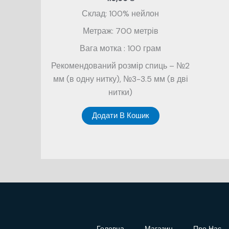
Склад: 100% нейлон
Метраж: 700 метрів
Вага мотка : 100 грам
Рекомендований розмір спиць – №2
мм (в одну нитку), №3-3.5 мм (в дві
нитки)
Додати В Кошик
Головна
Магазин
Про Нас