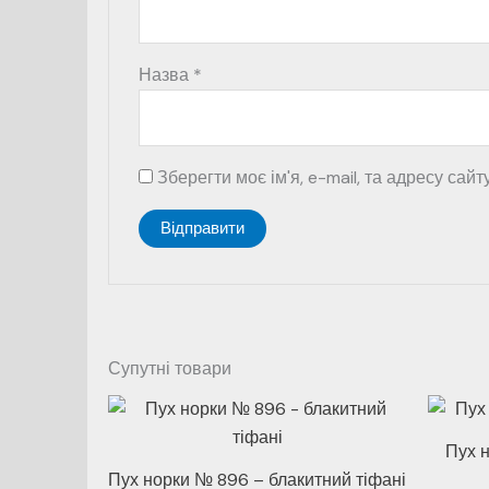
Назва
*
Зберегти моє ім'я, e-mail, та адресу сай
Супутні товари
Пух 
Пух норки № 896 – блакитний тіфані