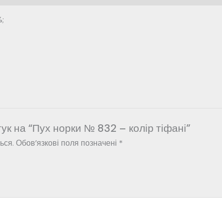
%;
ук на “Пух норки № 832 – колір тіфані”
ься.
Обов’язкові поля позначені
*