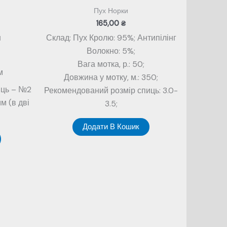
Пух Норки
165,00
₴
н
Склад: Пух Кролю: 95%; Антипілінг
Волокно: 5%;
в
Вага мотка, р.: 50;
м
Довжина у мотку, м.: 350;
иць – №2
Рекомендований розмір спиць: 3.0-
м (в дві
3.5;
Додати В Кошик