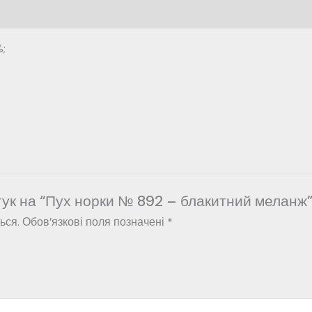
%;
гук на “Пух норки № 892 – блакитний меланж
ься.
Обов’язкові поля позначені
*