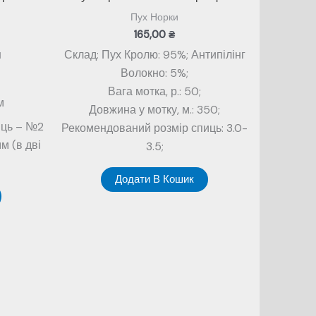
Пух Норки
165,00
₴
н
Склад: Пух Кролю: 95%; Антипілінг
Волокно: 5%;
в
Вага мотка, р.: 50;
м
Довжина у мотку, м.: 350;
иць – №2
Рекомендований розмір спиць: 3.0-
м (в дві
3.5;
Додати В Кошик