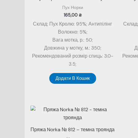
Пух Норки
165,00
₴
Склад: Пух Кролю: 95%; Антипілінг
Склад:
Волокно: 5%;
Вага мотка, р.: 50;
Довжина у мотку, м.: 350;
Д
Рекомендований розмір спиць: 3.0-
Рекоме
3.5;
Додати В Кошик
Пряжа Norka № 812 – темна троянда