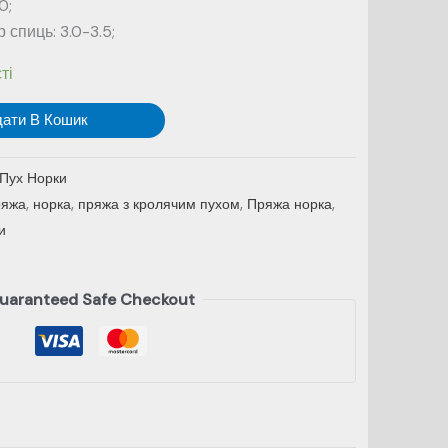
0;
спиць: 3.0-3.5;
ті
дати В Кошик
Пух Норки
ряжа
,
норка
,
пряжа з кролячим пухом
,
Пряжа норка
,
и
uaranteed Safe Checkout