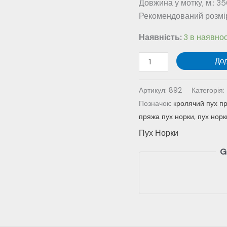
Довжина у мотку, м.: 35
Рекомендований розмір 
Наявність:
3 в наявнос
Пух
До
норки
№
Артикул:
892
Категорія:
892
Позначок:
кролячий пух п
-
пряжа пух норки
,
пух норк
блакитний
Пух Норки
меланж
кількість
G