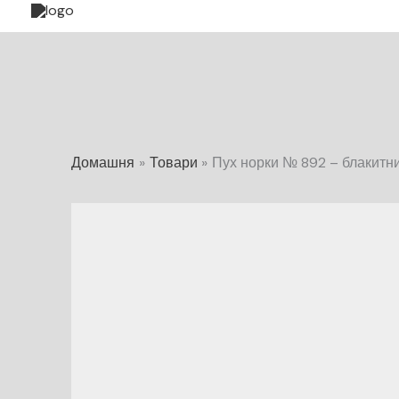
до
вмісту
Домашня
Товари
Пух норки № 892 – блакитн