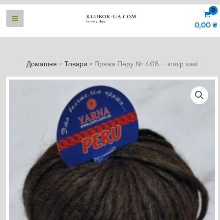
Перейти
до
0,00
₴
вмісту
Домашня
Товари
Пряжа Перу № 408 – колір хакі