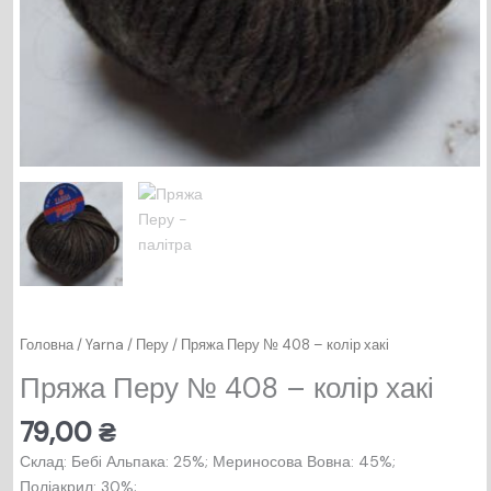
Головна
/
Yarna
/
Перу
/ Пряжа Перу № 408 – колір хакі
Пряжа Перу № 408 – колір хакі
79,00
₴
Склад: Бебi Альпака: 25%; Мериносова Вовна: 45%;
Поліакрил: 30%;