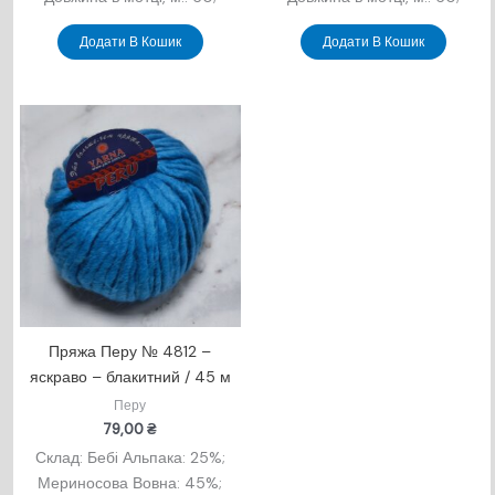
Додати В Кошик
Додати В Кошик
Пряжа Перу № 4812 –
яскраво – блакитний / 45 м
Перу
79,00
₴
Склад: Бебi Альпака: 25%;
Мериносова Вовна: 45%;