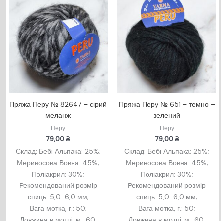
Пряжа Перу № 82647 – сірий
Пряжа Перу № 651 – темно –
меланж
зелений
Перу
Перу
79,00
₴
79,00
₴
Склад: Бебi Альпака: 25%;
Склад: Бебi Альпака: 25%;
Мериносова Вовна: 45%;
Мериносова Вовна: 45%;
Поліакрил: 30%;
Поліакрил: 30%;
Рекомендований розмір
Рекомендований розмір
спиць: 5,0-6,0 мм;
спиць: 5,0-6,0 мм;
Вага мотка, г.: 50;
Вага мотка, г.: 50;
Довжина в мотцi, м.: 60;
Довжина в мотцi, м.: 60;