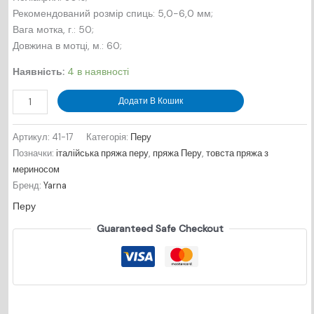
Рекомендований розмір спиць: 5,0-6,0 мм;
Вага мотка, г.: 50;
Довжина в мотцi, м.: 60;
Наявність:
4 в наявності
Пряжа
Додати В Кошик
Перу
№
Артикул:
41-17
Категорія:
Перу
408
Позначки:
італійська пряжа перу
,
пряжа Перу
,
товста пряжа з
-
мериносом
колір
Бренд:
Yarna
хакі
Перу
кількість
Guaranteed Safe Checkout