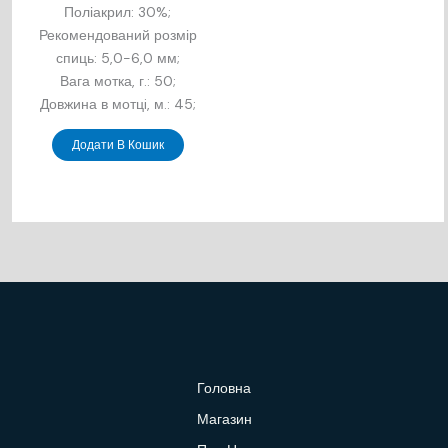
Поліакрил: 30%;
Рекомендований розмір
спиць: 5,0-6,0 мм;
Вага мотка, г.: 50;
Довжина в мотцi, м.: 45;
Додати В Кошик
Головна
Магазин