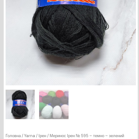
Головна
/
Yarna
/
Ірен
/ Меринос Ірен № 595 – темно – зелений