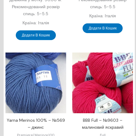
Рекомендований розмір
спиць: 5-5.5
спиць: 5-5.5
Країна: Італія
Країна: Італія
Додати В Кошик
Додати В Кошик
Yarna Merinos 100% – №569
BBB Full – №9603 –
– джинс
малиновий яскравий
Premiere/Merinos100
Full