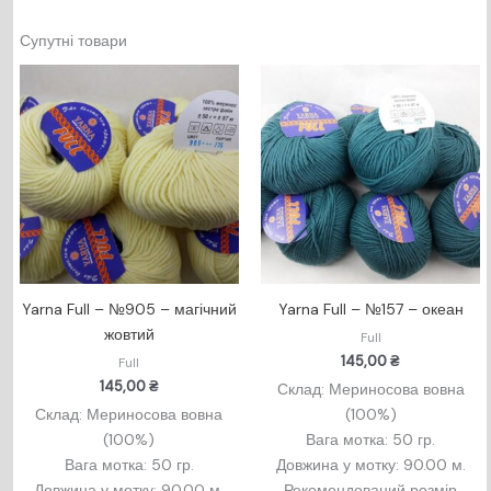
Супутні товари
Yarna Full – №905 – магічний
Yarna Full – №157 – океан
жовтий
Full
145,00
₴
Full
145,00
₴
Склад: Мериносова вовна
Склад: Мериносова вовна
(100%)
(100%)
Вага мотка: 50 гр.
Вага мотка: 50 гр.
Довжина у мотку: 90.00 м.
Довжина у мотку: 90.00 м.
Рекомендований розмір