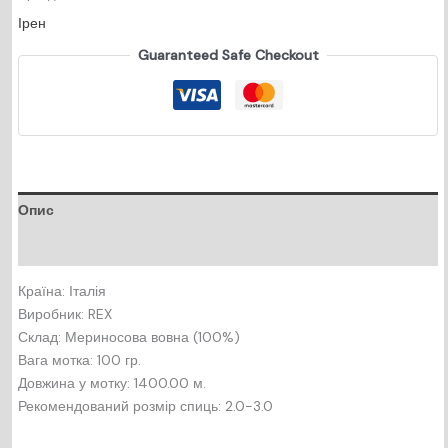
зелений
Ірен
кількість
Guaranteed Safe Checkout
Опис
Відгуки (0)
Країна: Італія
Виробник: REX
Склад: Мериносова вовна (100%)
Вага мотка: 100 гр.
Довжина у мотку: 1400.00 м.
Рекомендований розмір спиць: 2.0-3.0