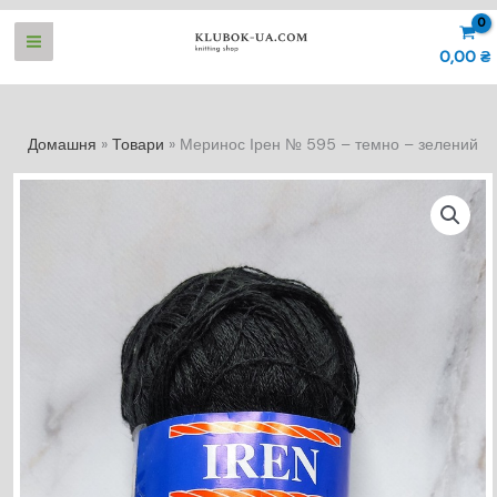
Перейти
до
0,00
₴
вмісту
Домашня
Товари
Меринос Ірен № 595 – темно – зелений