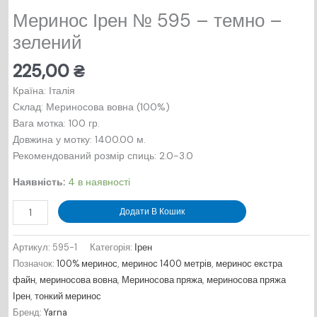
Меринос Ірен № 595 – темно –
зелений
225,00
₴
Країна: Італія
Склад: Мериносова вовна (100%)
Вага мотка: 100 гр.
Довжина у мотку: 1400.00 м.
Рекомендований розмір спиць: 2.0-3.0
Наявність:
4 в наявності
Меринос
Додати В Кошик
Ірен
№
Артикул:
595-1
Категорія:
Ірен
595
Позначок:
100% меринос
,
меринос 1400 метрів
,
меринос екстра
-
файн
,
мериносова вовна
,
Мериносова пряжа
,
мериносова пряжа
темно
Ірен
,
тонкий меринос
-
Бренд:
Yarna