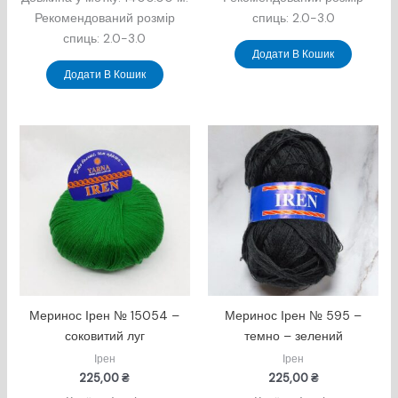
Рекомендований розмір
спиць: 2.0-3.0
спиць: 2.0-3.0
Додати В Кошик
Додати В Кошик
Меринос Ірен № 15054 –
Меринос Ірен № 595 –
соковитий луг
темно – зелений
Ірен
Ірен
225,00
₴
225,00
₴