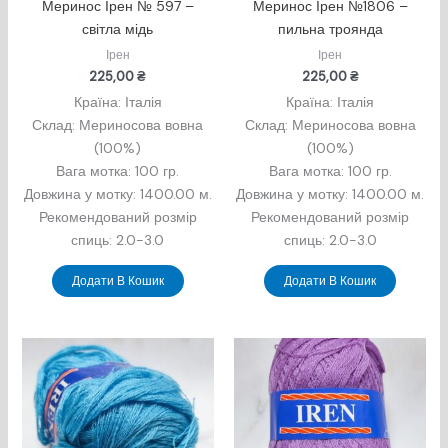
Меринос Ірен № 597 –
Меринос Ірен №1806 –
світла мідь
пильна троянда
Ірен
Ірен
225,00
₴
225,00
₴
Країна: Італія
Країна: Італія
Склад: Мериносова вовна
Склад: Мериносова вовна
(100%)
(100%)
Вага мотка: 100 гр.
Вага мотка: 100 гр.
Довжина у мотку: 1400.00 м.
Довжина у мотку: 1400.00 м.
Рекомендований розмір
Рекомендований розмір
спиць: 2.0-3.0
спиць: 2.0-3.0
Додати В Кошик
Додати В Кошик