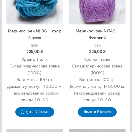
Меринос Ірен №196 – колір
Меринос Ірен №742 –
бірюза
бузковий
Ірен
Ірен
225,00
₴
225,00
₴
Країна: Італія
Країна: Італія
Склад: Мериносова вовна
Склад: Мериносова вовна
(100%)
(100%)
Вага мотка: 100 гр.
Вага мотка: 100 гр.
Довжина у мотку: 1400.00 м.
Довжина у мотку: 1400.00 м.
Рекомендований розмір
Рекомендований розмір
спиць: 2.0-3.0
спиць: 2.0-3.0
Додати В Кошик
Додати В Кошик