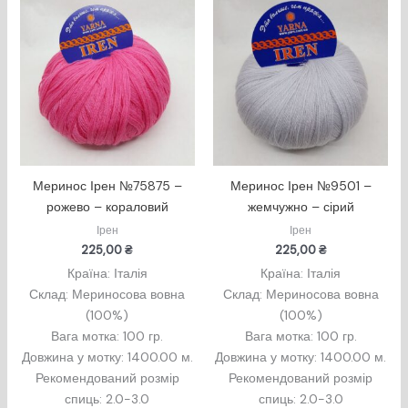
Меринос Ірен №75875 –
Меринос Ірен №9501 –
рожево – кораловий
жемчужно – сірий
Ірен
Ірен
225,00
₴
225,00
₴
Країна: Італія
Країна: Італія
Склад: Мериносова вовна
Склад: Мериносова вовна
(100%)
(100%)
Вага мотка: 100 гр.
Вага мотка: 100 гр.
Довжина у мотку: 1400.00 м.
Довжина у мотку: 1400.00 м.
Рекомендований розмір
Рекомендований розмір
спиць: 2.0-3.0
спиць: 2.0-3.0