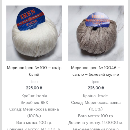
Меринос Ірен № 100 – колір
Меринос Ірен № 10046 –
білий
світло – бежевий муліне
Ірен
Ірен
225,00
₴
225,00
₴
Країна: Італія
Країна: Італія
Виробник: REX
Склад: Мериносова вовна
Склад: Мериносова вовна
(100%)
(100%)
Вага мотка: 100 гр.
Вага мотка: 100 гр.
Довжина у мотку: 1400.00 м.
Довжина у мотку: 1400.00 м.
Рекомендований розмір