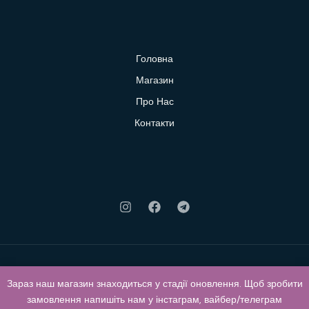
Головна
Магазин
Про Нас
Контакти
Зараз наш магазин знаходиться у стадії оновлення. Щоб зробити
© 2026 Klubok. Powered by Klubok.
замовлення напишіть нам у інстаграм, вайбер/телеграм