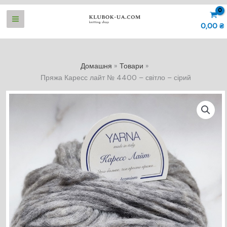
Перейти
до
0,00
₴
вмісту
Домашня
Товари
Пряжа Каресс лайт № 4400 – світло – сірий