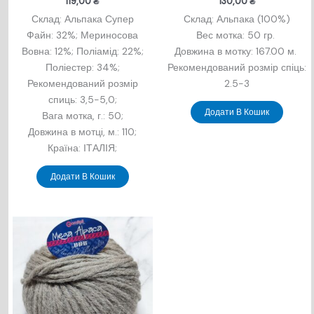
119,00
₴
130,00
₴
Склад: Альпака Супер
Склад: Альпака (100%)
Файн: 32%; Мериносова
Вес мотка: 50 гр.
Вовна: 12%; Поліамід: 22%;
Довжина в мотку: 167.00 м.
Поліестер: 34%;
Рекомендований розмір спіць:
Рекомендований розмір
2.5-3
спиць: 3,5-5,0;
Додати В Кошик
Вага мотка, г.: 50;
Довжина в мотцi, м.: 110;
Країна: ІТАЛІЯ;
Додати В Кошик