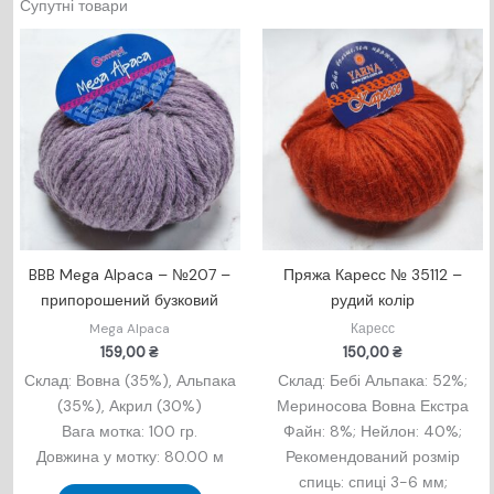
Супутні товари
BBB Mega Alpaca – №207 –
Пряжа Каресс № 35112 –
припорошений бузковий
рудий колір
Mega Alpaca
Каресс
159,00
₴
150,00
₴
Склад: Вовна (35%), Альпака
Склад: Бебi Альпака: 52%;
(35%), Акрил (30%)
Мериносова Вовна Екстра
Вага мотка: 100 гр.
Файн: 8%; Нейлон: 40%;
Довжина у мотку: 80.00 м
Рекомендований розмір
спиць: спиці 3-6 мм;