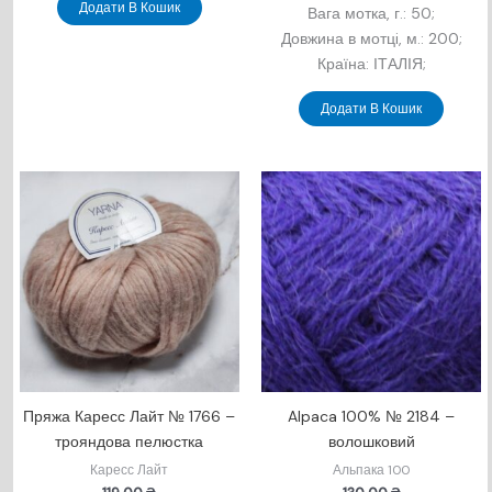
Додати В Кошик
Вага мотка, г.: 50;
Довжина в мотцi, м.: 200;
Країна: ІТАЛІЯ;
Додати В Кошик
Пряжа Каресс Лайт № 1766 –
Alpaca 100% № 2184 –
трояндова пелюстка
волошковий
Каресс Лайт
Альпака 100