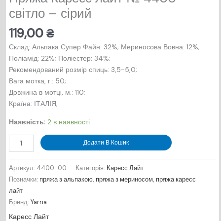
світло – сірий
119,00
₴
Склад: Альпака Супер Файн: 32%; Мериносова Вовна: 12%;
Поліамід: 22%; Поліестер: 34%;
Рекомендований розмір спиць: 3,5-5,0;
Вага мотка, г.: 50;
Довжина в мотцi, м.: 110;
Країна: ІТАЛІЯ;
Наявність:
2 в наявності
Пряжа
Додати В Кошик
Каресс
лайт
Артикул:
4400-00
Категорія:
Каресс Лайт
№
Позначки:
пряжа з альпакою
,
пряжа з мериносом
,
пряжа каресс
4400
лайт
-
Бренд:
Yarna
світло
Каресс Лайт
-