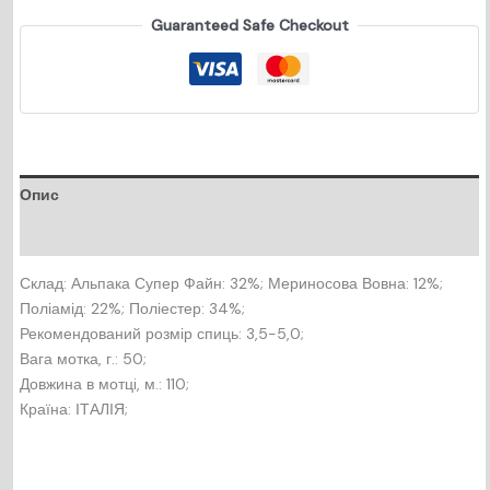
сірий
Guaranteed Safe Checkout
кількість
Опис
Відгуки (0)
Склад: Альпака Супер Файн: 32%; Мериносова Вовна: 12%;
Поліамід: 22%; Поліестер: 34%;
Рекомендований розмір спиць: 3,5-5,0;
Вага мотка, г.: 50;
Довжина в мотцi, м.: 110;
Країна: ІТАЛІЯ;