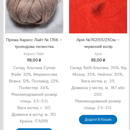
Пряжа Каресс Лайт № 1766 –
Арія №762155/250м –
трояндова пелюстка
червоний колір
Каресс Лайт
Арія
119,00
₴
85,00
₴
Склад: Альпака Супер
Склад: Бебі Альпака: 35%; Кід
Файн: 32%; Мериносова
Мохер: 35%; Нейлон: 30%;
Вовна: 12%; Поліамід: 22%;
Вага мотка, р.: 25;
Поліестер: 34%;
Довжина у мотку, м.: 18
7 або
Рекомендований розмір
250;
спиць: 3,5-5,0;
Рекомендований розмір
Вага мотка, г.: 50;
спиць: 2.5-3.0;
Довжина в мотцi, м.: 110;
Додати В Кошик
Країна: ІТАЛІЯ;