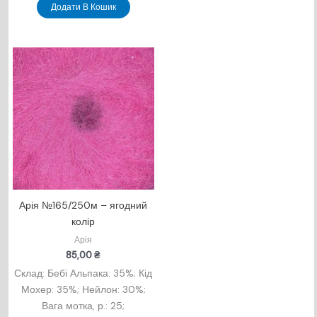
Додати В Кошик
Арія №165/250м – ягодний
колір
Арія
85,00
₴
Склад: Бебі Альпака: 35%; Кід
Мохер: 35%; Нейлон: 30%;
Вага мотка, р.: 25;