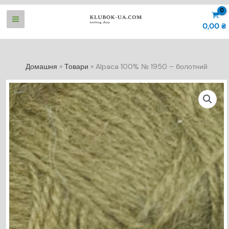
Перейти
до
0,00
₴
вмісту
Домашня
Товари
Alpaca 100% № 1950 – болотний