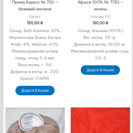
Пряжа Каресс № 720 –
Alpaca 100% № 7730 –
бежевий меланж
зелень
Каресс
Альпака 100
150,00
₴
130,00
₴
Склад: Бебi Альпака: 52%;
Склад: Альпака (100%)
Мериносова Вовна Екстра
Вес мотка: 50 гр.
Файн: 8%; Нейлон: 40%;
Довжина в мотку: 167.00 м.
Рекомендований розмір
Рекомендований розмір спіць:
спиць: спиці 3-6 мм;
2.5-3
Вага мотка, г.: 50;
Додати В Кошик
Довжина в мотцi, м.: 200;
Країна: ІТАЛІЯ;
Додати В Кошик