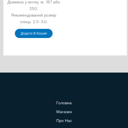
Довжина у мотку, м.: 18
7 або
250;
Рекомендований розмір
спиць: 2.5-3.0;
Додати В Кошик
Головна
Магазин
Про Нас