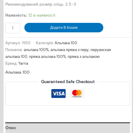
Рекомендований розмір спіць: 2.5-3
Наявність:
12 в наявності
Alpaca
Додати В Кошик
100%
№
Артикул:
1950
Категорія:
Альпака 100
1950
Позначок:
альпака 100%
,
альпака пряжа з перу
,
перуанская
-
альпака 100
,
пряжа альпака 100%
,
пряжа з альпакою
болотний
Бренд:
Yarna
кількість
Альпака 100
Guaranteed Safe Checkout
Опис