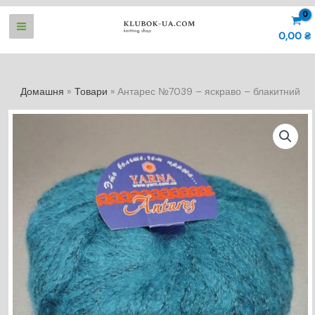
Перейти
до
0,00
₴
вмісту
Домашня
Товари
Антарес №7039 – яскраво – блакитний