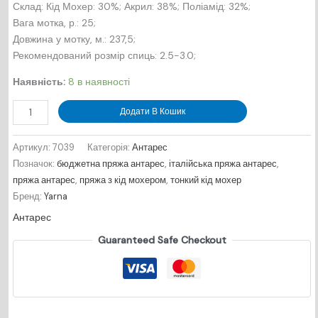
Склад: Кід Мохер: 30%; Акрил: 38%; Поліамід: 32%;
Вага мотка, р.: 25;
Довжина у мотку, м.: 237,5;
Рекомендований розмір спиць: 2.5-3.0;
Наявність:
8 в наявності
Антарес
Додати В Кошик
№7039
-
Артикул:
7039
Категорія:
Антарес
яскраво
Позначок:
бюджетна пряжа антарес
,
італійська пряжа антарес
,
-
пряжа антарес
,
пряжа з кід мохером
,
тонкий кід мохер
блакитний
Бренд:
Yarna
кількість
Антарес
Guaranteed Safe Checkout