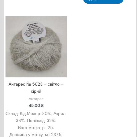
Антарес № 5623 – світло –
сірий
Антарес
45,00
₴
Склад: Кід Мохер: 30%; Акрил:
38%; Поліамід: 32%;
Вага мотка, р.: 25;
Довжина у мотку, м.: 237,5;