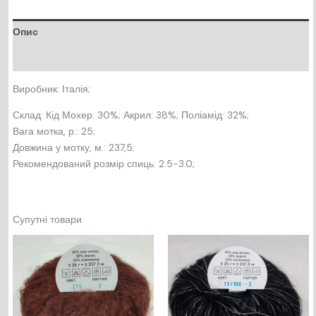
Опис
Відгуки (0)
Виробник: Італія;
Склад: Кід Мохер: 30%; Акрил: 38%; Поліамід: 32%;
Вага мотка, р.: 25;
Довжина у мотку, м.: 237,5;
Рекомендований розмір спиць: 2.5-3.0;
Супутні товари