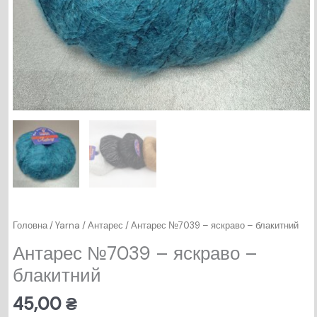
Головна
/
Yarna
/
Антарес
/ Антарес №7039 – яскраво – блакитний
Антарес №7039 – яскраво –
блакитний
45,00
₴