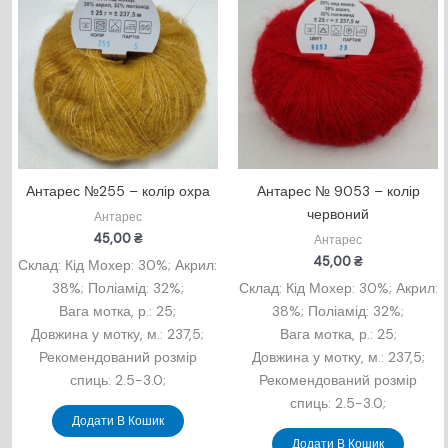
Антарес №255 – колір охра
Антарес № 9053 – колір
червоний
Антарес
45,00
₴
Антарес
45,00
₴
Склад: Кід Мохер: 30%; Акрил:
38%; Поліамід: 32%;
Склад: Кід Мохер: 30%; Акрил:
Вага мотка, р.: 25;
38%; Поліамід: 32%;
Довжина у мотку, м.: 237,5;
Вага мотка, р.: 25;
Рекомендований розмір
Довжина у мотку, м.: 237,5;
спиць: 2.5-3.0;
Рекомендований розмір
спиць: 2.5-3.0;
Додати В Кошик
Додати В Кошик