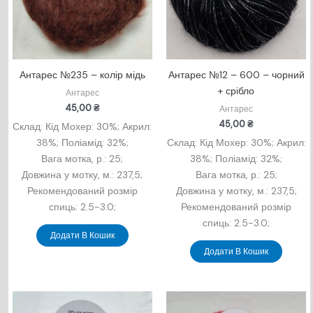
Антарес №235 – колір мідь
Антарес №12 – 600 – чорний
+ срібло
Антарес
45,00
₴
Антарес
45,00
₴
Склад: Кід Мохер: 30%; Акрил:
38%; Поліамід: 32%;
Склад: Кід Мохер: 30%; Акрил:
Вага мотка, р.: 25;
38%; Поліамід: 32%;
Довжина у мотку, м.: 237,5;
Вага мотка, р.: 25;
Рекомендований розмір
Довжина у мотку, м.: 237,5;
спиць: 2.5-3.0;
Рекомендований розмір
спиць: 2.5-3.0;
Додати В Кошик
Додати В Кошик