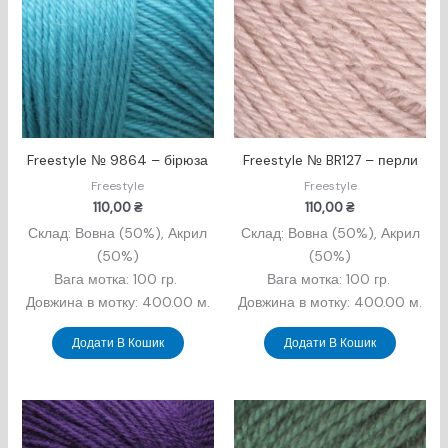
Freestyle № 9864 – бірюза
Freestyle № BR127 – перли
Freestyle
Freestyle
110,00
₴
110,00
₴
Склад: Вовна (50%), Акрил
Склад: Вовна (50%), Акрил
(50%)
(50%)
Вага мотка: 100 гр.
Вага мотка: 100 гр.
Довжина в мотку: 400.00 м.
Довжина в мотку: 400.00 м.
Додати В Кошик
Додати В Кошик