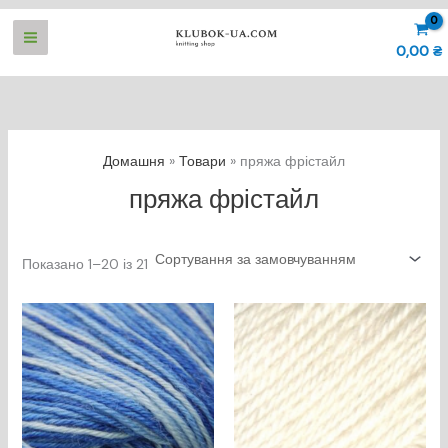
Перейти
до
0,00
₴
вмісту
Домашня
Товари
пряжа фрістайл
пряжа фрістайл
Показано 1–20 із 21