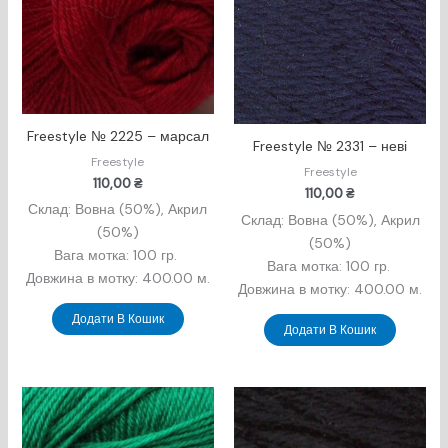
Freestyle № 2225 – марсал
Freestyle № 2331 – неві
Freestyle
Freestyle
110,00
₴
110,00
₴
Склад: Вовна (50%), Акрил
Склад: Вовна (50%), Акрил
(50%)
(50%)
Вага мотка: 100 гр.
Вага мотка: 100 гр.
Довжина в мотку: 400.00 м.
Довжина в мотку: 400.00 м.
Додати В Кошик
Додати В Кошик