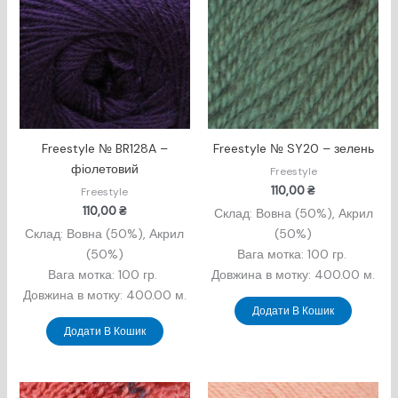
Freestyle № BR128A –
Freestyle № SY20 – зелень
фіолетовий
Freestyle
110,00
₴
Freestyle
110,00
₴
Склад: Вовна (50%), Акрил
Склад: Вовна (50%), Акрил
(50%)
(50%)
Вага мотка: 100 гр.
Вага мотка: 100 гр.
Довжина в мотку: 400.00 м.
Довжина в мотку: 400.00 м.
Додати В Кошик
Додати В Кошик