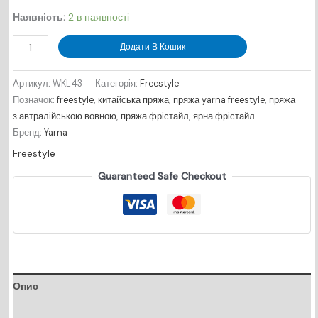
Наявність:
2 в наявності
Freestyle
Додати В Кошик
№
WKL43
Артикул:
WKL43
Категорія:
Freestyle
-
Позначок:
freestyle
,
китайська пряжа
,
пряжа yarna freestyle
,
пряжа
курна
з автралійською вовною
,
пряжа фрістайл
,
ярна фрістайл
троянда
Бренд:
Yarna
кількість
Freestyle
Guaranteed Safe Checkout
Опис
Відгуки (0)