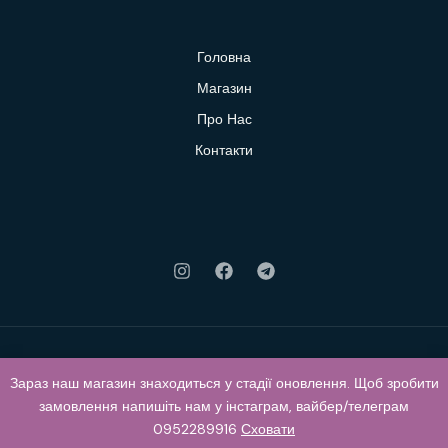
Головна
Магазин
Про Нас
Контакти
Зараз наш магазин знаходиться у стадії оновлення. Щоб зробити
© 2026 Klubok. Powered by Klubok.
замовлення напишіть нам у інстаграм, вайбер/телеграм
0952289916
Сховати