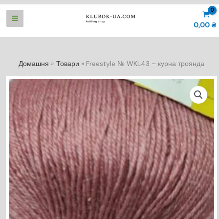
Перейти
до
0,00
₴
вмісту
Домашня
Товари
Freestyle № WKL43 – курна троянда