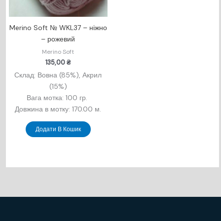
Merino Soft № WKL37 – ніжно
– рожевий
Merino Soft
135,00
₴
Склад: Вовна (85%), Акрил
(15
%)
Вага мотка: 100 гр.
Довжина в мотку: 170.00 м.
Додати В Кошик