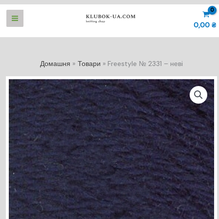
Перейти
до
0,00
₴
вмісту
Домашня
Товари
Freestyle № 2331 – неві