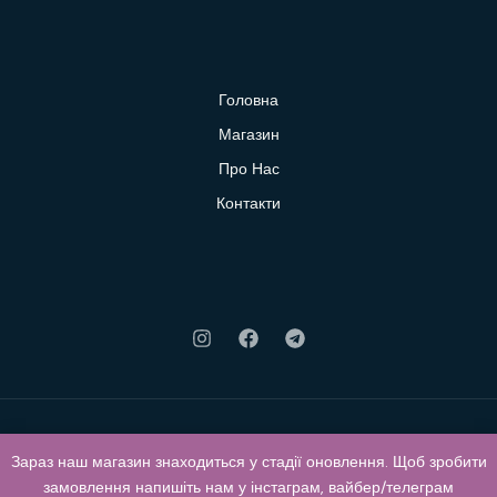
Головна
Магазин
Про Нас
Контакти
Зараз наш магазин знаходиться у стадії оновлення. Щоб зробити
© 2026 Klubok. Powered by Klubok.
замовлення напишіть нам у інстаграм, вайбер/телеграм