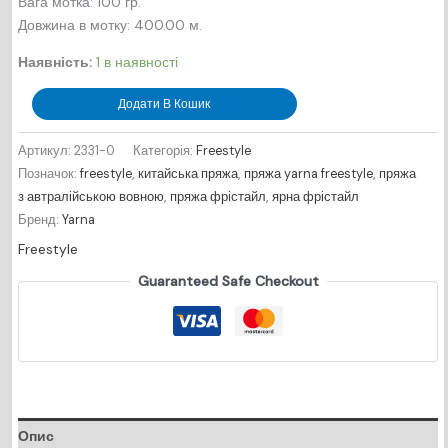
Вага мотка: 100 гр.
Довжина в мотку: 400.00 м.
Наявність:
1 в наявності
Freestyle
Додати В Кошик
№
2331
Артикул:
2331-0
Категорія:
Freestyle
-
Позначок:
freestyle
,
китайська пряжа
,
пряжа yarna freestyle
,
пряжа
неві
з автралійською вовною
,
пряжа фрістайл
,
ярна фрістайл
кількість
Бренд:
Yarna
Freestyle
Guaranteed Safe Checkout
Опис