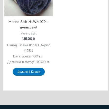
Merino Soft № WKL109 –
джинсовий
Merino Soft
135,00
₴
Склад: Вовна (85%), Акрил
(15
%)
Вага мотка: 100 гр.
Довжина в мотку: 170.00 м.
Додати В Кошик