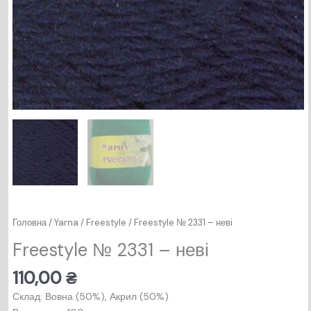
Головна
/
Yarna
/
Freestyle
/ Freestyle № 2331 – неві
Freestyle № 2331 – неві
110,00
₴
Склад: Вовна (50%), Акрил (50%)