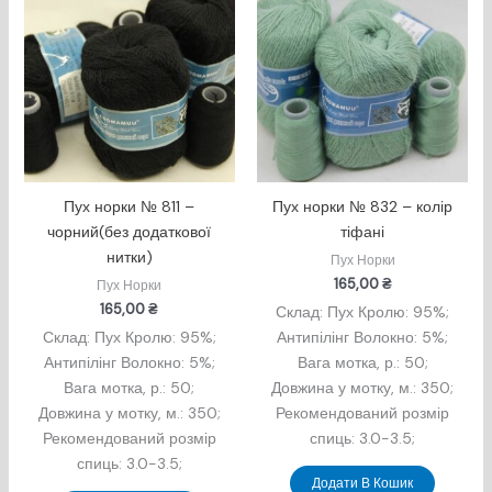
Пух норки № 811 –
Пух норки № 832 – колір
чорний(без додаткової
тіфані
нитки)
Пух Норки
165,00
₴
Пух Норки
165,00
₴
Склад: Пух Кролю: 95%;
Склад: Пух Кролю: 95%;
Антипілінг Волокно: 5%;
Антипілінг Волокно: 5%;
Вага мотка, р.: 50;
Вага мотка, р.: 50;
Довжина у мотку, м.: 350;
Довжина у мотку, м.: 350;
Рекомендований розмір
Рекомендований розмір
спиць: 3.0-3.5;
спиць: 3.0-3.5;
Додати В Кошик