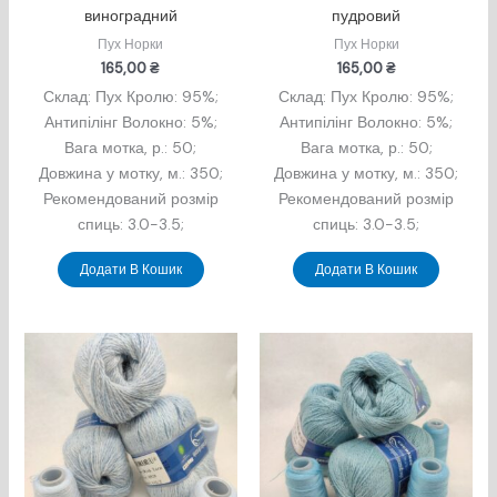
виноградний
пудровий
Пух Норки
Пух Норки
165,00
₴
165,00
₴
Склад: Пух Кролю: 95%;
Склад: Пух Кролю: 95%;
Антипілінг Волокно: 5%;
Антипілінг Волокно: 5%;
Вага мотка, р.: 50;
Вага мотка, р.: 50;
Довжина у мотку, м.: 350;
Довжина у мотку, м.: 350;
Рекомендований розмір
Рекомендований розмір
спиць: 3.0-3.5;
спиць: 3.0-3.5;
Додати В Кошик
Додати В Кошик