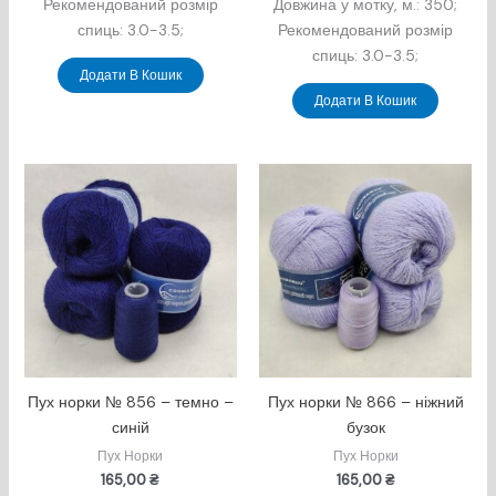
Рекомендований розмір
Довжина у мотку, м.: 350;
спиць: 3.0-3.5;
Рекомендований розмір
спиць: 3.0-3.5;
Додати В Кошик
Додати В Кошик
Пух норки № 856 – темно –
Пух норки № 866 – ніжний
синій
бузок
Пух Норки
Пух Норки
165,00
₴
165,00
₴