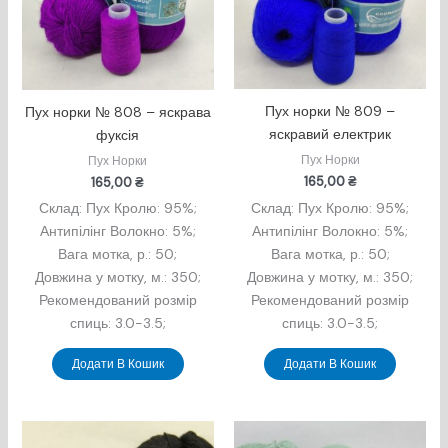
Пух норки № 809 –
Пух норки № 808 – яскрава
яскравий електрик
фуксія
Пух Норки
Пух Норки
165,00
₴
165,00
₴
Склад: Пух Кролю: 95%;
Склад: Пух Кролю: 95%;
Антипілінг Волокно: 5%;
Антипілінг Волокно: 5%;
Вага мотка, р.: 50;
Вага мотка, р.: 50;
Довжина у мотку, м.: 350;
Довжина у мотку, м.: 350;
Рекомендований розмір
Рекомендований розмір
спиць: 3.0-3.5;
спиць: 3.0-3.5;
Додати В Кошик
Додати В Кошик