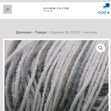
Перейти
до
0,00
₴
вмісту
Домашня
Товари
Харизма № 06012 – меланж