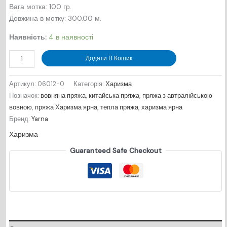
Вага мотка: 100 гр.
Довжина в мотку: 300.00 м.
Наявність:
4 в наявності
Харизма
Додати В Кошик
№
06012
Артикул:
06012-0
Категорія:
Харизма
-
Позначок:
вовняна пряжа
,
китайська пряжа
,
пряжа з автралійською
меланж
вовною
,
пряжа Харизма ярна
,
тепла пряжа
,
харизма ярна
кількість
Бренд:
Yarna
Харизма
Guaranteed Safe Checkout