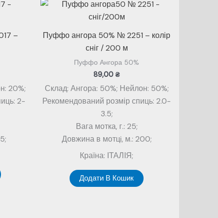
017 –
Пуффо ангора 50% № 2251 – колір
сніг / 200 м
Пуффо Ангора 50%
89,00
₴
н: 20%;
Склад: Ангора: 50%; Нейлон: 50%;
иць: 2-
Рекомендований розмір спиць: 2.0-
3.5;
Вага мотка, г.: 25;
5;
Довжина в мотцi, м.: 200;
Країна: ІТАЛІЯ;
Додати В Кошик