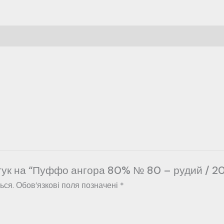
дгук на “Пуффо ангора 80% № 80 – рудий / 2
ься.
Обов’язкові поля позначені
*