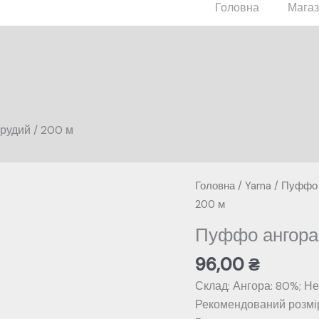
Головна
Мага
рудий / 200 м
Головна
/
Yarna
/
Пуффо 
200 м
Пуффо ангора
96,00
₴
Склад: Ангора: 80%; Не
Рекомендований розмір 