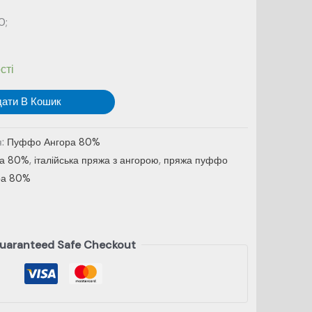
0;
сті
дати В Кошик
я:
Пуффо Ангора 80%
ра 80%
,
італійська пряжа з ангорою
,
пряжа пуффо
ра 80%
uaranteed Safe Checkout