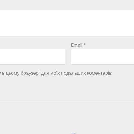
Email
*
ту в цьому браузері для моїх подальших коментарів.