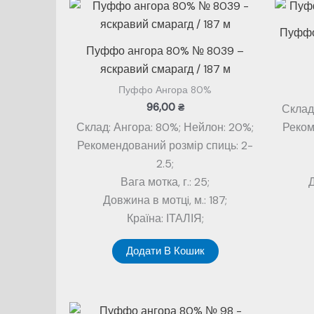
Пуффо 
Пуффо ангора 80% № 8039 –
яскравий смарагд / 187 м
Пуффо Ангора 80%
96,00
₴
Склад
Склад: Ангора: 80%; Нейлон: 20%;
Реком
Рекомендований розмір спиць: 2-
2.5;
Вага мотка, г.: 25;
Д
Довжина в мотцi, м.: 187;
Країна: ІТАЛІЯ;
Додати В Кошик