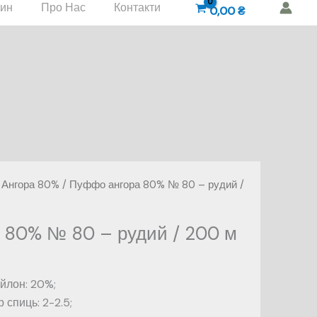
зин
Про Нас
Контакти
0,00
₴
Ангора 80%
/ Пуффо ангора 80% № 80 – рудий /
 80% № 80 – рудий / 200 м
йлон: 20%;
спиць: 2-2.5;