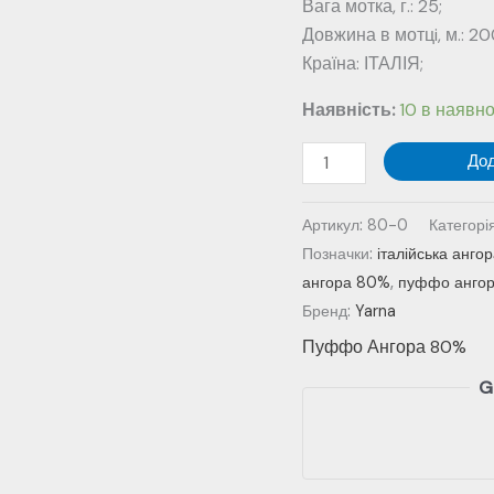
Вага мотка, г.: 25;
Довжина в мотцi, м.: 20
Країна: ІТАЛІЯ;
Наявність:
10 в наявно
Пуффо
До
ангора
80%
Артикул:
80-0
Категорі
№
Позначки:
італійська анго
80
ангора 80%
,
пуффо анго
-
Бренд:
Yarna
рудий
Пуффо Ангора 80%
/
200
G
м
кількість