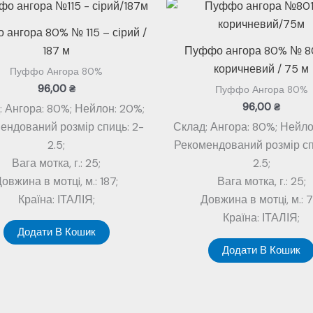
ангора 80% № 115 – сірий /
187 м
Пуффо ангора 80% № 8
коричневий / 75 м
Пуффо Ангора 80%
96,00
₴
Пуффо Ангора 80%
96,00
₴
: Ангора: 80%; Нейлон: 20%;
ендований розмір спиць: 2-
Склад: Ангора: 80%; Нейло
2.5;
Рекомендований розмір сп
Вага мотка, г.: 25;
2.5;
овжина в мотцi, м.: 187;
Вага мотка, г.: 25;
Країна: ІТАЛІЯ;
Довжина в мотцi, м.: 7
Країна: ІТАЛІЯ;
Додати В Кошик
Додати В Кошик