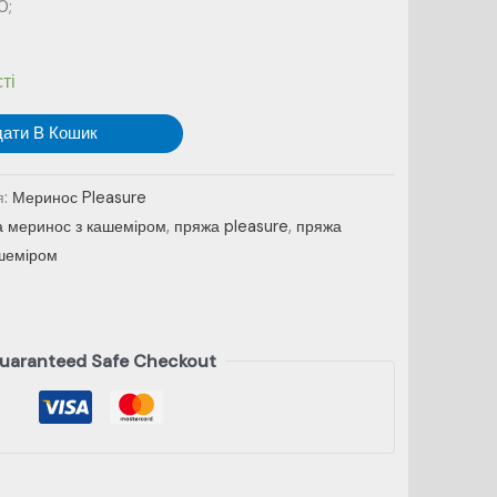
0;
ті
дати В Кошик
я:
Меринос Pleasure
жа меринос з кашеміром
,
пряжа pleasure
,
пряжа
шеміром
uaranteed Safe Checkout