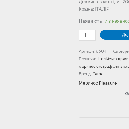
Довжина в мотцi, м.: 20
Країна: ІТАЛІЯ;
Наявність:
7 в наявнос
Пряжа
До
Pleasure
№
Артикул:
6504
Категорі
6504
Позначки:
італійська пря
-
меринос екстрафайн з ка
блакитний
Бренд:
Yarna
кількість
Меринос Pleasure
G