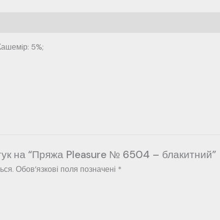
ашемiр: 5%;
гук на “Пряжа Pleasure № 6504 – блакитний”
ься.
Обов’язкові поля позначені
*