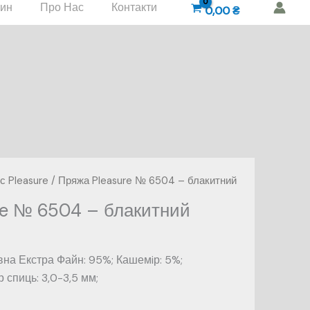
зин
Про Нас
Контакти
0,00
₴
с Pleasure
/ Пряжа Pleasure № 6504 – блакитний
re № 6504 – блакитний
на Екстра Файн: 95%; Кашемiр: 5%;
спиць: 3,0-3,5 мм;