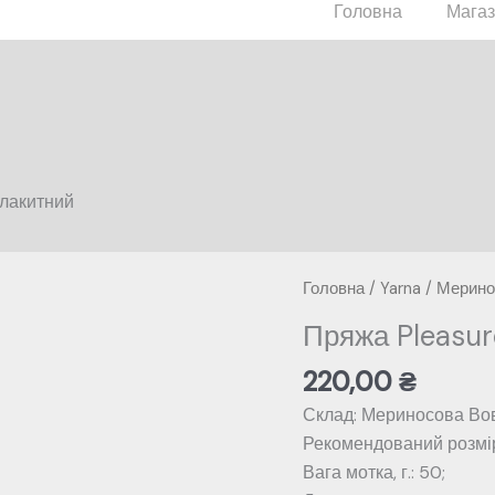
Головна
Мага
блакитний
Головна
/
Yarna
/
Мерино
Пряжа Pleasu
220,00
₴
Склад: Мериносова Вов
Рекомендований розмір 
Вага мотка, г.: 50;