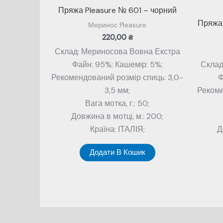
Пряжа Pleasure № 601 – чорний
Пряжа 
Меринос Pleasure
220,00
₴
Склад: Мериносова Вовна Екстра
Файн: 95%; Кашемiр: 5%;
Склад
Рекомендований розмір спиць: 3,0-
Ф
3,5 мм;
Рекоме
Вага мотка, г.: 50;
Довжина в мотцi, м.: 200;
Країна: ІТАЛІЯ;
Д
Додати В Кошик