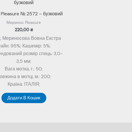
Pleasure № 2572 – бузковий
Меринос Pleasure
220,00
₴
: Мериносова Вовна Екстра
айн: 95%; Кашемiр: 5%;
ндований розмір спиць: 3,0-
3,5 мм;
Вага мотка, г.: 50;
овжина в мотцi, м.: 200;
Країна: ІТАЛІЯ;
Додати В Кошик