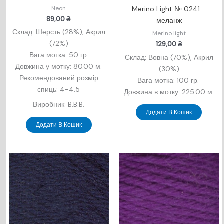
Neon
Merino Light № 0241 –
89,00
₴
меланж
Склад: Шерсть (28%), Акрил
Merino light
(72%)
129,00
₴
Вага мотка: 50 гр.
Склад: Вовна (70%), Акрил
Довжина у мотку: 80.00 м.
(30%)
Рекомендований розмір
Вага мотка: 100 гр.
спиць: 4-4.5
Довжина в мотку: 225.00 м.
Виробник: B.B.B.
Додати В Кошик
Додати В Кошик