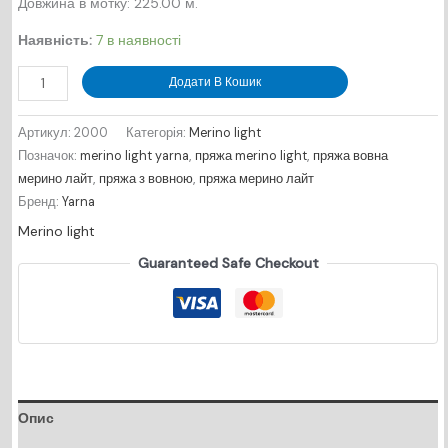
Довжина в мотку: 225.00 м.
Наявність:
7 в наявності
Merino
Додати В Кошик
Light
№
Артикул:
2000
Категорія:
Merino light
2000
Позначок:
merino light yarna
,
пряжа merino light
,
пряжа вовна
-
мерино лайт
,
пряжа з вовною
,
пряжа мерино лайт
білий
Бренд:
Yarna
кількість
Merino light
Guaranteed Safe Checkout
Опис