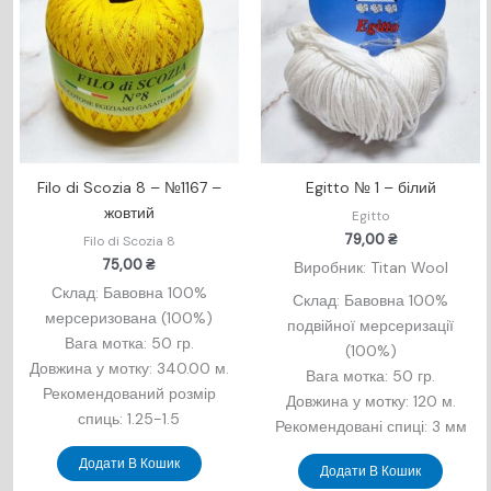
Filo di Scozia 8 – №1167 –
Egitto № 1 – білий
жовтий
Egitto
79,00
₴
Filo di Scozia 8
75,00
₴
Виробник: Titan Wool
Склад: Бавовна 100%
Склад: Бавовна 100%
мерсеризована (100%)
подвійної мерсеризації
Вага мотка: 50 гр.
(100%)
Довжина у мотку: 340.00 м.
Вага мотка: 50 гр.
Рекомендований розмір
Довжина у мотку: 120 м.
спиць: 1.25-1.5
Рекомендовані спиці: 3 мм
Додати В Кошик
Додати В Кошик