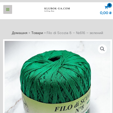
Перейти
до
0,00
₴
вмісту
Домашня
Товари
Filo di Scozia 8 – №616 – зелений