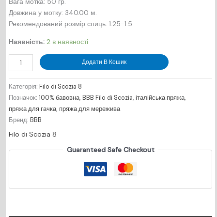
Вага мотка: 50 гр.
Довжина у мотку: 340.00 м.
Рекомендований розмір спиць: 1.25-1.5
Наявність:
2 в наявності
Filo
Додати В Кошик
di
Scozia
Категорія:
Filo di Scozia 8
8
Позначок:
100% бавовна
,
BBB Filo di Scozia
,
італійська пряжа
,
-
пряжа для гачка
,
пряжа для мережива
№616
Бренд:
BBB
-
Filo di Scozia 8
зелений
кількість
Guaranteed Safe Checkout