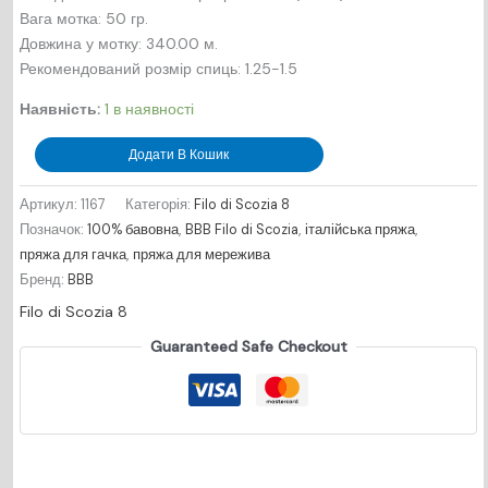
Вага мотка: 50 гр.
Довжина у мотку: 340.00 м.
Рекомендований розмір спиць: 1.25-1.5
Наявність:
1 в наявності
Filo
Додати В Кошик
di
Scozia
Артикул:
1167
Категорія:
Filo di Scozia 8
8
Позначок:
100% бавовна
,
BBB Filo di Scozia
,
італійська пряжа
,
-
пряжа для гачка
,
пряжа для мережива
№1167
Бренд:
BBB
-
Filo di Scozia 8
жовтий
Guaranteed Safe Checkout
кількість