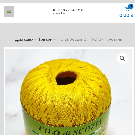
Перейти
до
0,00
₴
вмісту
Домашня
Товари
Filo di Scozia 8 – №1167 – жовтий