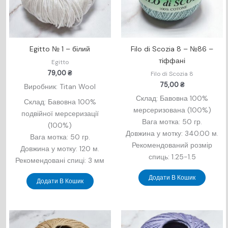
Egitto № 1 – білий
Filo di Scozia 8 – №86 –
тіффані
Egitto
79,00
₴
Filo di Scozia 8
75,00
₴
Виробник: Titan Wool
Склад: Бавовна 100%
Склад: Бавовна 100%
мерсеризована (100%)
подвійної мерсеризації
Вага мотка: 50 гр.
(100%)
Довжина у мотку: 340.00 м.
Вага мотка: 50 гр.
Рекомендований розмір
Довжина у мотку: 120 м.
спиць: 1.25-1.5
Рекомендовані спиці: 3 мм
Додати В Кошик
Додати В Кошик