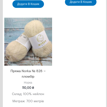
Додати В Кошик
Додати В Кошик
Пряжа Norka № 828 –
пломбір
Норка
110,00
₴
Склад: 100% нейлон
Метраж: 700 метрів