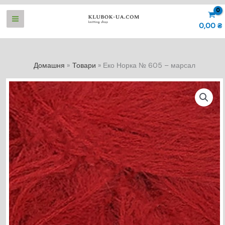
Перейти
до
0,00
₴
вмісту
Домашня
Товари
Еко Норка № 605 – марсал