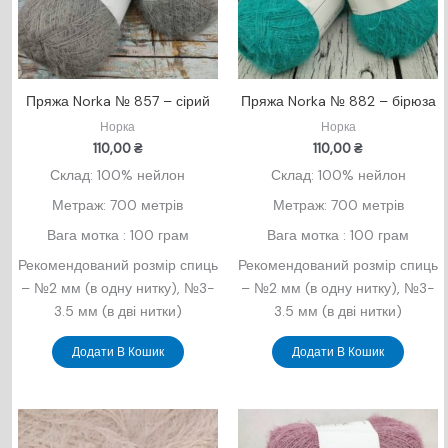
Пряжа Norka № 857 – сірий
Пряжа Norka № 882 – бірюза
Норка
Норка
110,00
₴
110,00
₴
Склад: 100% нейлон
Склад: 100% нейлон
Метраж: 700 метрів
Метраж: 700 метрів
Вага мотка : 100 грам
Вага мотка : 100 грам
Рекомендований розмір спиць
Рекомендований розмір спиць
– №2 мм (в одну нитку), №3-
– №2 мм (в одну нитку), №3-
3.5 мм (в дві нитки)
3.5 мм (в дві нитки)
Додати В Кошик
Додати В Кошик