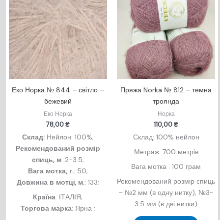
Еко Норка № 844 – світло –
Пряжа Norka № 812 – темна
бежевий
троянда
Еко Норка
Норка
78,00
₴
110,00
₴
Склад:
Нейлон: 100%;
Склад: 100% нейлон
Рекомендований розмір
Метраж: 700 метрів
спиць, м
: 2-3.5;
Вага мотка : 100 грам
Вага мотка, г.
: 50;
Рекомендований розмір спиць
Довжина в мотцi, м.
: 133;
– №2 мм (в одну нитку), №3-
Країна
: ІТАЛІЯ;
3.5 мм (в дві нитки)
Торгова марка
: Ярна ;