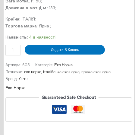
Вага мотка, г.
: 50;
Довжина в мотцi, м.
: 133;
Країна
: ІТАЛІЯ;
Торгова марка
: Ярна ;
Наявність:
4 в наявності
Еко
Додати В Кошик
Норка
№
Артикул:
605
Категорія:
Еко Норка
605
Позначки:
еко норка
,
італійська еко норка
,
пряжа еко норка
-
Бренд:
Yarna
марсал
Еко Норка
кількість
Guaranteed Safe Checkout