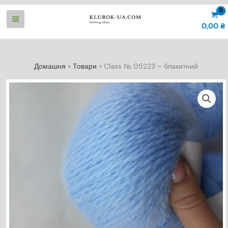
Перейти
до
0,00
₴
вмісту
Домашня
Товари
Class № 05223 – блакитний