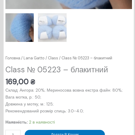
Головна
/
Lana Gatto
/
Class
/ Class № 05223 – блакитний
Class № 05223 – блакитний
169,00
₴
Склад: Ангора: 20%; Мериносова вовна екстра файн: 80%;
Вага мотка, р.: 50;
Довжина у мотку, м.: 125;
Рекомендований розмір спиць: 3.0-4.0;
Наявність:
2 в наявності
Class
Додати В Кошик