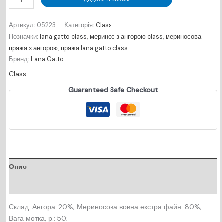
№
05223
Артикул:
05223
Категорія:
Class
-
Позначки:
lana gatto class
,
меринос з ангорою class
,
мериносова
блакитний
пряжа з ангорою
,
пряжа lana gatto class
кількість
Бренд:
Lana Gatto
Class
Guaranteed Safe Checkout
Опис
Відгуки (0)
Склад: Ангора: 20%; Мериносова вовна екстра файн: 80%;
Вага мотка, р.: 50;