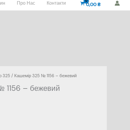
зин
Про Нас
Контакти
0,00
₴
р 325
/ Кашемір 325 № 1156 – бежевий
№ 1156 – бежевий