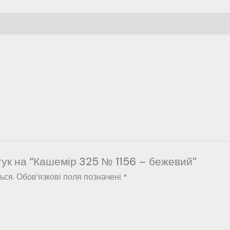
гук на “Кашемір 325 № 1156 – бежевий”
ься.
Обов’язкові поля позначені
*