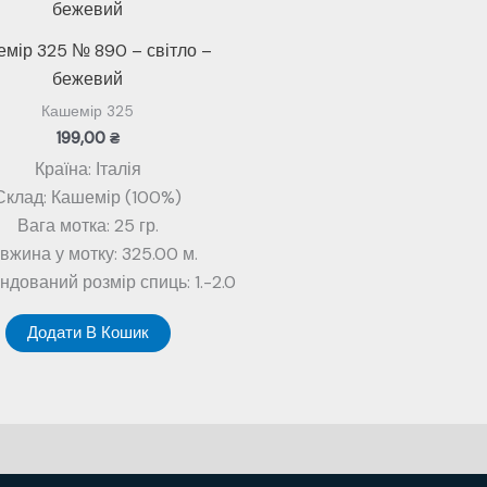
мір 325 № 890 – світло –
бежевий
Кашемір 325
199,00
₴
Країна: Італія
Склад: Кашемір (100%)
Вага мотка: 25 гр.
вжина у мотку: 325.00 м.
дований розмір спиць: 1.-2.0
Додати В Кошик