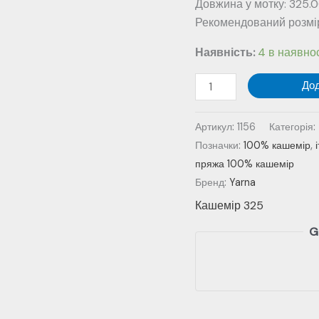
Довжина у мотку: 325.0
Рекомендований розмір 
Наявність:
4 в наявнос
Кашемір
До
325
№
Артикул:
1156
Категорія:
1156
Позначки:
100% кашемір
,
-
пряжа 100% кашемір
бежевий
Бренд:
Yarna
кількість
Кашемір 325
G