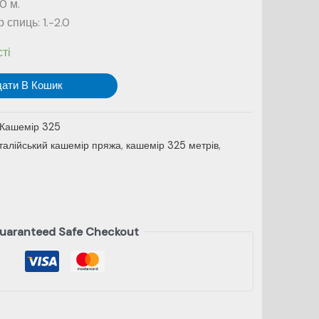
0 м.
спиць: 1.-2.0
ті
дати В Кошик
Кашемір 325
італійський кашемір пряжа
,
кашемір 325 метрів
,
uaranteed Safe Checkout