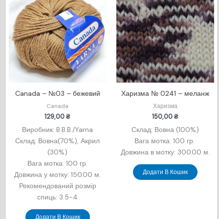
Canada – №03 – бежевий
Харизма № 0241 – меланж
Canada
Харизма
129,00
₴
150,00
₴
Виробник: B.B.B./Yarna
Склад: Вовна (100%)
Склад: Вовна(70%), Акрил
Вага мотка: 100 гр.
(30%)
Довжина в мотку: 300.00 м.
Вага мотка: 100 гр.
Додати В Кошик
Довжина у мотку: 150.00 м.
Рекомендований розмір
спиць: 3.5-4
Додати В Кошик