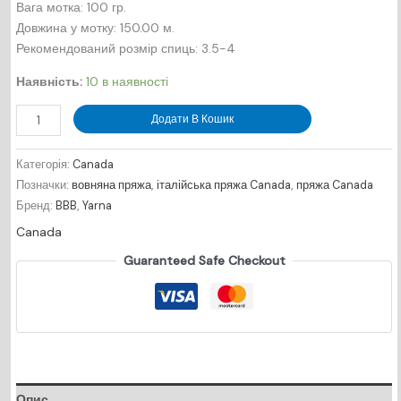
Вага мотка: 100 гр.
Довжина у мотку: 150.00 м.
Рекомендований розмір спиць: 3.5-4
Наявність:
10 в наявності
Canada
Додати В Кошик
-
№8245
Категорія:
Canada
-
Позначки:
вовняна пряжа
,
італійська пряжа Canada
,
пряжа Canada
зелень
Бренд:
BBB
,
Yarna
кількість
Canada
Guaranteed Safe Checkout
Опис