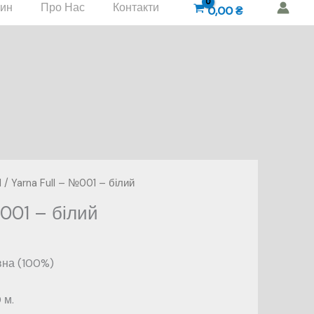
зин
Про Нас
Контакти
0,00
₴
l
/ Yarna Full – №001 – білий
№001 – білий
вна (100%)
 м.