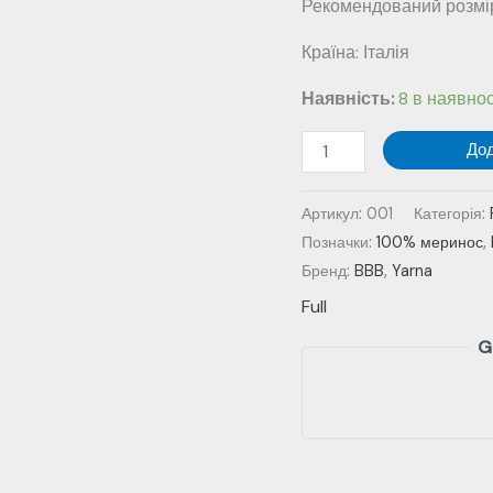
Рекомендований розмір
Країна: Італія
Наявність:
8 в наявнос
Yarna
До
Full
-
Артикул:
001
Категорія:
№001
Позначки:
100% меринос
,
-
Бренд:
BBB
,
Yarna
білий
Full
кількість
G