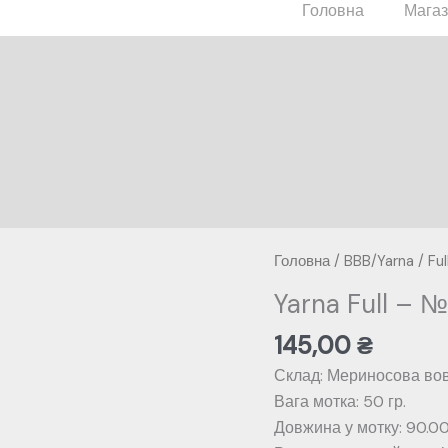
Головна
Мага
Головна
/
BBB/Yarna
/
Ful
Yarna Full – 
145,00
₴
Склад: Мериносова во
Вага мотка: 50 гр.
Довжина у мотку: 90.00