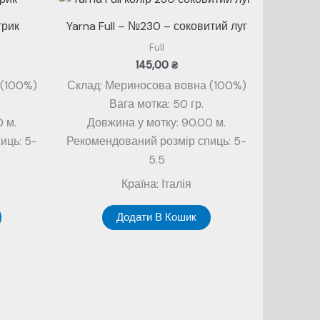
трик
Yarna Full – №230 – соковитий луг
Full
145,00
₴
 (100%)
Склад: Мериносова вовна (100%)
Вага мотка: 50 гр.
 м.
Довжина у мотку: 90.00 м.
иць: 5-
Рекомендований розмір спиць: 5-
5.5
Країна: Італія
Додати В Кошик