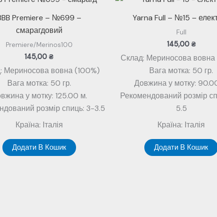
BBB Premiere – №699 –
Yarna Full – №15 – елек
смарагдовий
Full
145,00
₴
Premiere/Merinos100
145,00
₴
Склад: Мериносова вовна
: Мериносова вовна (100%)
Вага мотка: 50 гр.
Вага мотка: 50 гр.
Довжина у мотку: 90.00
вжина у мотку: 125.00 м.
Рекомендований розмір сп
ндований розмір спиць: 3-3.5
5.5
Країна: Італія
Країна: Італія
Додати В Кошик
Додати В Кошик