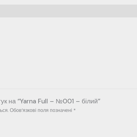
ук на “Yarna Full – №001 – білий”
ься.
Обов’язкові поля позначені
*