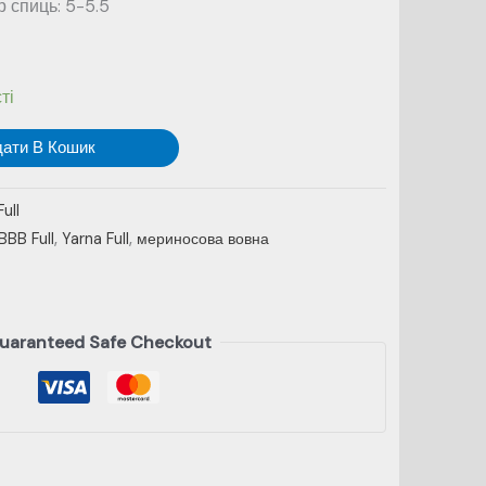
 спиць: 5-5.5
ті
дати В Кошик
Full
BBB Full
,
Yarna Full
,
мериносова вовна
uaranteed Safe Checkout