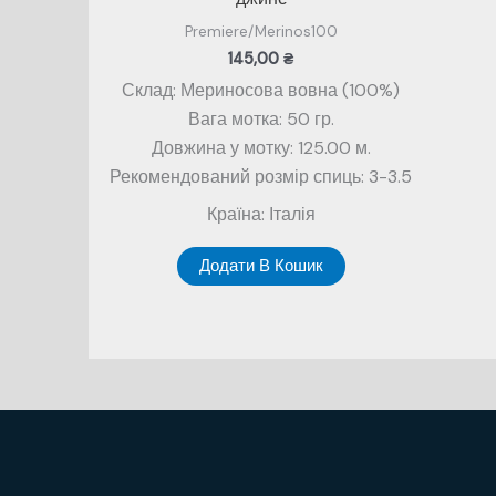
Premiere/Merinos100
145,00
₴
Склад: Мериносова вовна (100%)
Вага мотка: 50 гр.
Довжина у мотку: 125.00 м.
Рекомендований розмір спиць: 3-3.5
Країна: Італія
Додати В Кошик