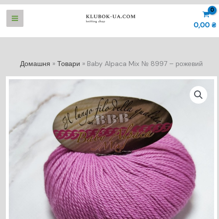
Перейти
до
0,00
₴
вмісту
Домашня
Товари
Baby Alpaca Mix № 8997 – рожевий