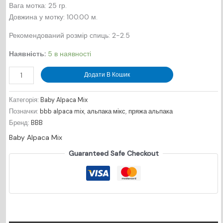
Вага мотка: 25 гр.
Довжина у мотку: 100.00 м.
Рекомендований розмір спиць: 2-2.5
Наявність:
5 в наявності
Baby
Додати В Кошик
Alpaca
Mix
Категорія:
Baby Alpaca Mix
№
Позначки:
bbb alpaca mix
,
альпака мікс
,
пряжа альпака
8997
Бренд:
BBB
-
Baby Alpaca Mix
рожевий
кількість
Guaranteed Safe Checkout