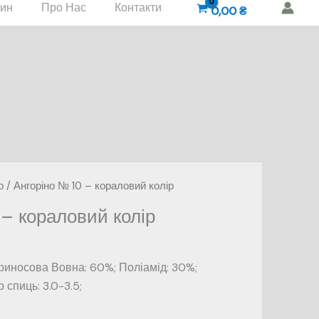
зин
Про Нас
Контакти
0,00
₴
о
/ Ангоріно № 10 – кораловий колір
 – кораловий колір
риносова Вовна: 60%; Поліамід: 30%;
спиць: 3.0-3.5;