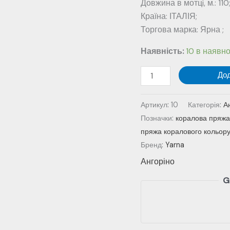
Довжина в мотцi, м.: 110
Країна: ІТАЛІЯ;
Торгова марка: Ярна ;
Наявність:
10 в наявно
Ангоріно
До
№
10
Артикул:
10
Категорія:
А
-
Позначки:
коралова пряжа
кораловий
пряжа коралового кольор
колір
Бренд:
Yarna
кількість
Ангоріно
G