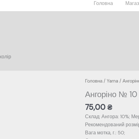
Головна
Мага
колір
Головна
/
Yarna
/
Ангорін
Ангоріно № 10
75,00
₴
Склад: Ангора: 10%; Ме
Рекомендований розмір 
Вага мотка, г.: 50;