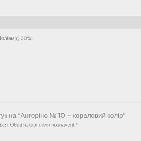
оліамід: 30%;
ук на “Ангоріно № 10 – кораловий колір”
ься.
Обов’язкові поля позначені
*