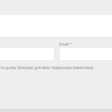
Email
*
ту в цьому браузері для моїх подальших коментарів.