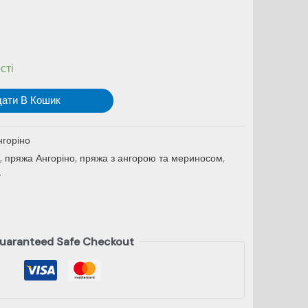
;
сті
дати В Кошик
нгоріно
,
пряжа Ангоріно
,
пряжа з ангорою та мериносом
,
у
uaranteed Safe Checkout