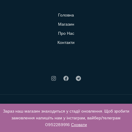
Головна
Магазин
Про Нас
Контакти
Зараз наш магазин знаходиться у стадії оновлення. Щоб зробити
© 2026 Klubok. Powered by Klubok.
замовлення напишіть нам у інстаграм, вайбер/телеграм
0952289916
Сховати