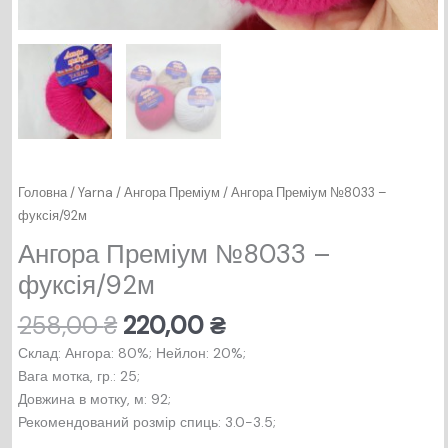
Головна
/
Yarna
/
Ангора Преміум
/ Ангора Преміум №8033 –
фуксія/92м
Ангора Преміум №8033 –
фуксія/92м
Оригінальна
Поточна
258,00
₴
220,00
₴
ціна:
ціна:
Склад: Ангора: 80%; Нейлон: 20%;
258,00 ₴.
220,00 ₴.
Вага мотка, гр.: 25;
Довжина в мотку, м: 92;
Рекомендований розмір спиць: 3.0-3.5;