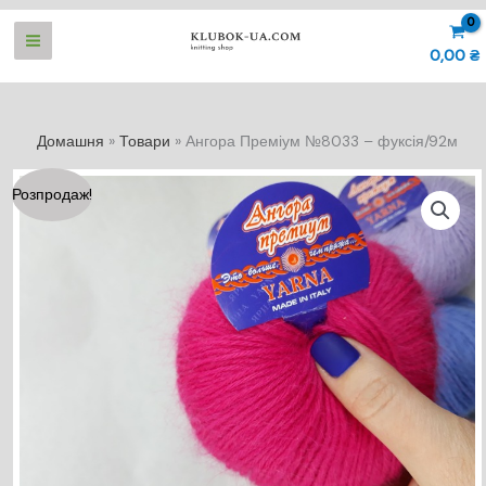
Перейти
до
0,00
₴
вмісту
Домашня
Товари
Ангора Преміум №8033 – фуксія/92м
Розпродаж!