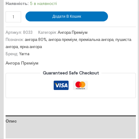
Наявність:
5 в наявності
Ангора
Додати В Кошик
Преміум
№8033
Артикул:
8033
Категорія:
Ангора Преміум
-
Позначок:
ангора 80%
,
ангора преміум
,
преміальна ангора
,
пушиста
фуксія/92м
ангора
,
ярна ангора
кількість
Бренд:
Yarna
Ангора Преміум
Guaranteed Safe Checkout
Опис
Відгуки (0)