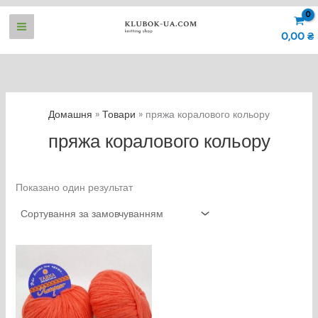
Перейти
до
0,00
₴
вмісту
Домашня
Товари
пряжа коралового кольору
пряжа коралового кольору
Показано один результат