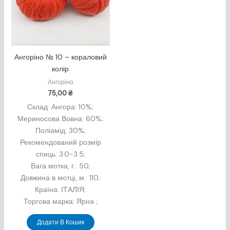
Ангоріно № 10 – кораловий
колір
Ангоріно
75,00
₴
Склад: Ангора: 10%;
Мериносова Вовна: 60%;
Поліамід: 30%;
Рекомендований розмір
спиць: 3.0-3.5;
Вага мотка, г.: 50;
Довжина в мотцi, м.: 110;
Країна: ІТАЛІЯ;
Торгова марка: Ярна ;
Додати В Кошик