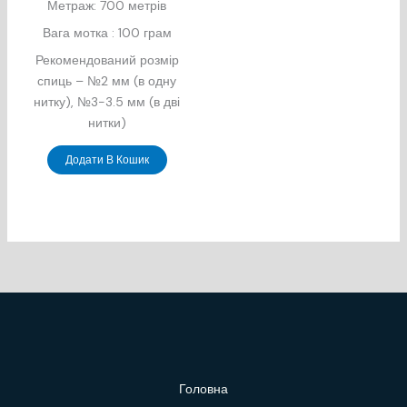
Метраж: 700 метрів
Вага мотка : 100 грам
Рекомендований розмір
спиць – №2 мм (в одну
нитку), №3-3.5 мм (в дві
нитки)
Додати В Кошик
Головна