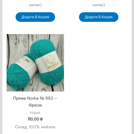
нитки)
нитки)
Додати В Кошик
Додати В Кошик
Пряжа Norka № 882 –
бірюза
Норка
110,00
₴
Склад: 100% нейлон