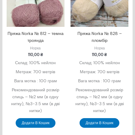
Пряжа Norka № 812 – темна
Пряжа Norka № 828 –
троянда
пломбір
Норка
Норка
110,00
₴
110,00
₴
Склад: 100% нейлон
Склад: 100% нейлон
Метраж: 700 метрів
Метраж: 700 метрів
Вага мотка : 100 грам
Вага мотка : 100 грам
Рекомендований розмір
Рекомендований розмір
спиць – №2 мм (в одну
спиць – №2 мм (в одну
нитку), №3-3.5 мм (в дві
нитку), №3-3.5 мм (в дві
нитки)
нитки)
Додати В Кошик
Додати В Кошик