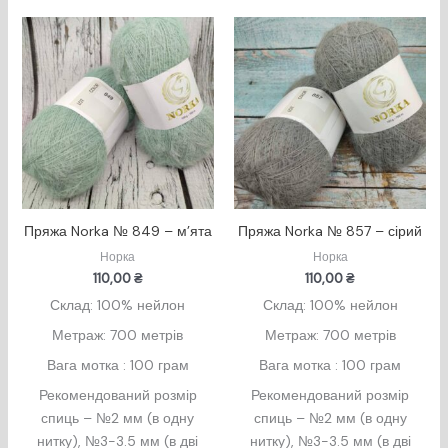
Пряжа Norka № 849 – м’ята
Пряжа Norka № 857 – сірий
Норка
Норка
110,00
₴
110,00
₴
Склад: 100% нейлон
Склад: 100% нейлон
Метраж: 700 метрів
Метраж: 700 метрів
Вага мотка : 100 грам
Вага мотка : 100 грам
Рекомендований розмір
Рекомендований розмір
спиць – №2 мм (в одну
спиць – №2 мм (в одну
нитку), №3-3.5 мм (в дві
нитку), №3-3.5 мм (в дві