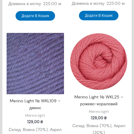
Довжина в мотку: 225.00 м.
Довжина в мотку: 225.00 м.
Додати В Кошик
Додати В Кошик
Merino Light № WKL25 –
Merino Light № WKL109 –
рожево-кораловий
джинс
Merino light
Merino light
129,00
₴
129,00
₴
Склад: Вовна (70%), Акрил
Склад: Вовна (70%), Акрил
(30%)