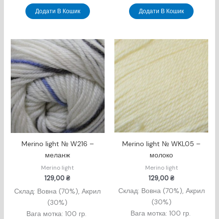
Додати В Кошик
Додати В Кошик
Merino light № WKL05 –
Merino light № W216 –
молоко
меланж
Merino light
Merino light
129,00
₴
129,00
₴
Склад: Вовна (70%), Акрил
Склад: Вовна (70%), Акрил
(30%)
(30%)
Вага мотка: 100 гр.
Вага мотка: 100 гр.