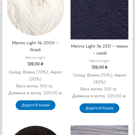
Merino Light № 2000 –
Merino Light № 2331 – темно
білий
– синій
Merino light
Merino light
129,00
₴
129,00
₴
Склад: Вовна (70%), Акрил
Склад: Вовна (70%), Акрил
(30%)
(30%)
Вага мотка: 100 гр.
Вага мотка: 100 гр.
Довжина в мотку: 225.00 м.
Довжина в мотку: 225.00 м.
Додати В Кошик
Додати В Кошик