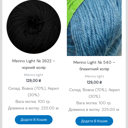
Merino Light № 2622 –
Merino Light № 540 –
чорний колір
блакитний колір
Merino light
Merino light
129,00
₴
129,00
₴
Склад: Вовна (70%), Акрил
Склад: Вовна (70%), Акрил
(30%)
(30%)
Вага мотка: 100 гр.
Вага мотка: 100 гр.
Довжина в мотку: 225.00 м.
Довжина в мотку: 225.00 м.
Додати В Кошик
Додати В Кошик