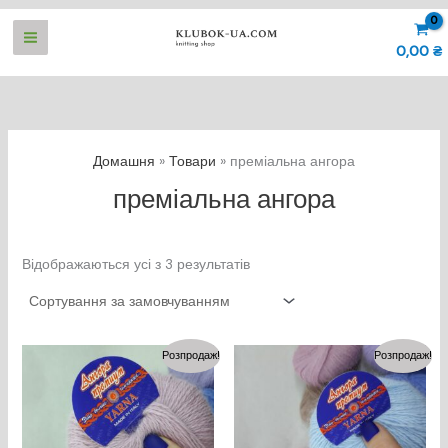
Перейти
до
0,00
₴
вмісту
Домашня
Товари
преміальна ангора
преміальна ангора
Відображаються усі з 3 результатів
Розпродаж!
Розпродаж!