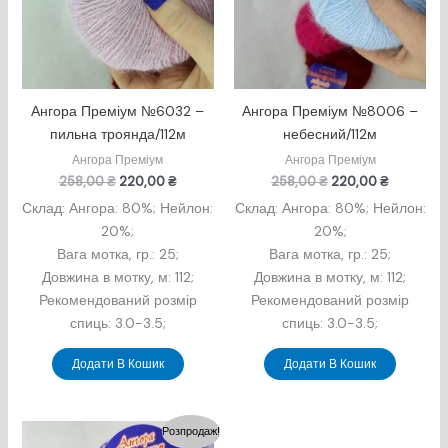
Ангора Преміум №6032 –
Ангора Преміум №8006 –
пильна троянда/112м
небесний/112м
Ангора Преміум
Ангора Преміум
Оригінальна
Поточна
Оригінальна
Поточна
258,00
₴
220,00
₴
258,00
₴
220,00
₴
ціна:
ціна:
ціна:
ціна:
Склад: Ангора: 80%; Нейлон:
Склад: Ангора: 80%; Нейлон:
258,00 ₴.
220,00 ₴.
258,00 ₴.
220,00 ₴
20%;
20%;
Вага мотка, гр.: 25;
Вага мотка, гр.: 25;
Довжина в мотку, м: 112;
Довжина в мотку, м: 112;
Рекомендований розмір
Рекомендований розмір
спиць: 3.0-3.5;
спиць: 3.0-3.5;
Додати В Кошик
Додати В Кошик
Розпродаж!