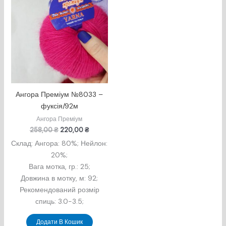
Ангора Преміум №8033 –
фуксія/92м
Ангора Преміум
Оригінальна
Поточна
258,00
₴
220,00
₴
ціна:
ціна:
Склад: Ангора: 80%; Нейлон:
258,00 ₴.
220,00 ₴.
20%;
Вага мотка, гр.: 25;
Довжина в мотку, м: 92;
Рекомендований розмір
спиць: 3.0-3.5;
Додати В Кошик