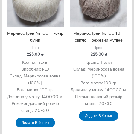
Меринос Ірен № 100 – колір
Меринос Ірен № 10046 –
білий
світло – бежевий муліне
Ірен
Ірен
225,00
₴
225,00
₴
Країна: Італія
Країна: Італія
Виробник: REX
Склад: Мериносова вовна
Склад: Мериносова вовна
(100%)
(100%)
Вага мотка: 100 гр.
Вага мотка: 100 гр.
Довжина у мотку: 1400.00 м.
Довжина у мотку: 1400.00 м.
Рекомендований розмір
Рекомендований розмір
спиць: 2.0-3.0
спиць: 2.0-3.0
Додати В Кошик
Додати В Кошик