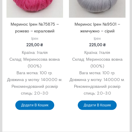
Меринос Ірен №75875 –
Меринос Ірен №9501 –
рожево – кораловий
жемчужно – сірий
Ірен
Ірен
225,00
₴
225,00
₴
Країна: Італія
Країна: Італія
Склад: Мериносова вовна
Склад: Мериносова вовна
(100%)
(100%)
Вага мотка: 100 гр.
Вага мотка: 100 гр.
Довжина у мотку: 1400.00 м.
Довжина у мотку: 1400.00 м.
Рекомендований розмір
Рекомендований розмір
спиць: 2.0-3.0
спиць: 2.0-3.0
Додати В Кошик
Додати В Кошик