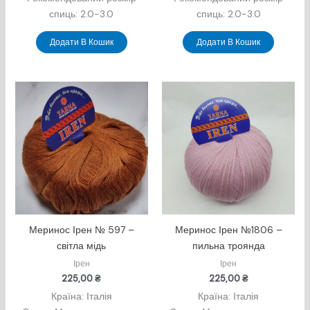
спиць: 2.0-3.0
спиць: 2.0-3.0
Додати В Кошик
Додати В Кошик
Меринос Ірен № 597 –
Меринос Ірен №1806 –
світла мідь
пильна троянда
Ірен
Ірен
225,00
₴
225,00
₴
Країна: Італія
Країна: Італія