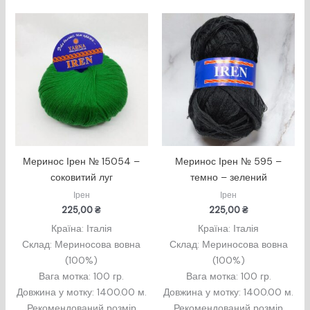
Меринос Ірен № 15054 –
Меринос Ірен № 595 –
соковитий луг
темно – зелений
Ірен
Ірен
225,00
₴
225,00
₴
Країна: Італія
Країна: Італія
Склад: Мериносова вовна
Склад: Мериносова вовна
(100%)
(100%)
Вага мотка: 100 гр.
Вага мотка: 100 гр.
Довжина у мотку: 1400.00 м.
Довжина у мотку: 1400.00 м.
Рекомендований розмір
Рекомендований розмір