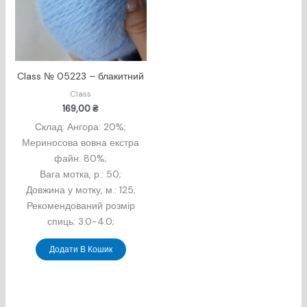
Class № 05223 – блакитний
Class
169,00
₴
Склад: Ангора: 20%;
Мериносова вовна екстра
файн: 80%;
Вага мотка, р.: 50;
Довжина у мотку, м.: 125;
Рекомендований розмір
спиць: 3.0-4.0;
Додати В Кошик