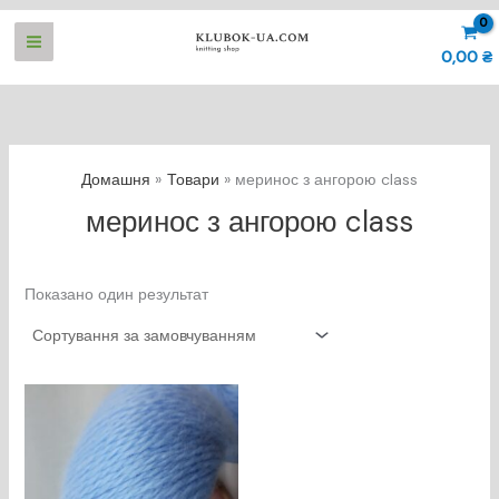
Перейти
до
0,00
₴
вмісту
Домашня
Товари
меринос з ангорою class
меринос з ангорою class
Показано один результат