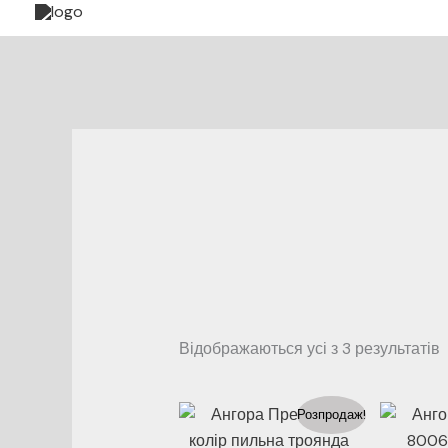
до
вмісту
Відображаються усі з 3 результатів
Розпродаж!