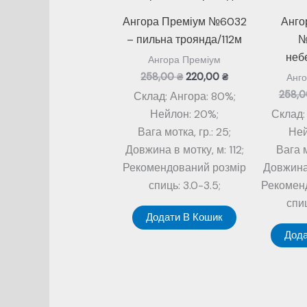
Ангора Преміум №6032
Анго
– пильна троянда/112м
№
неб
Ангора Преміум
Оригінальна
Поточна
258,00
₴
220,00
₴
Анго
ціна:
ціна:
258,
Склад: Ангора: 80%;
258,00 ₴.
220,00 ₴.
Нейлон: 20%;
Склад:
Вага мотка, гр.: 25;
Ней
Довжина в мотку, м: 112;
Вага м
Рекомендований розмір
Довжина 
спиць: 3.0-3.5;
Рекомен
спиц
Додати В Кошик
Дода