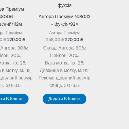
ра Преміум
8006 –
Ангора Преміум №8033
есний/112м
– фуксія/92м
ра Преміум
Ангора Преміум
Оригінальна
Поточна
Оригінальна
Поточна
00
₴
220,00
₴
258,00
₴
220,00
₴
ціна:
ціна:
ціна:
ціна:
 Ангора: 80%;
Склад: Ангора: 80%;
258,00 ₴.
220,00 ₴.
258,00 ₴.
220,00 ₴.
лон: 20%;
Нейлон: 20%;
отка, гр.: 25;
Вага мотка, гр.: 25;
в мотку, м: 112;
Довжина в мотку, м: 92;
дований розмір
Рекомендований розмір
ь: 3.0-3.5;
спиць: 3.0-3.5;
ти В Кошик
Додати В Кошик