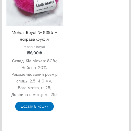
Mohair Royal № 8395 –
яскрава фуксія
Mohair Royal
156,00
₴
Склад: Кід Мохер: 80%;
Нейлон: 20%;
Рекомендований розмір
спиць: 2,5-4,0 мм;
Вага мотка, г.: 25;
Довжина в мотцi, м.: 215;
Додати В Кошик