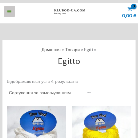
Перейти
до
0,00
₴
вмісту
Домашня
Товари
Egitto
Egitto
Відображаються усі з 4 результатів