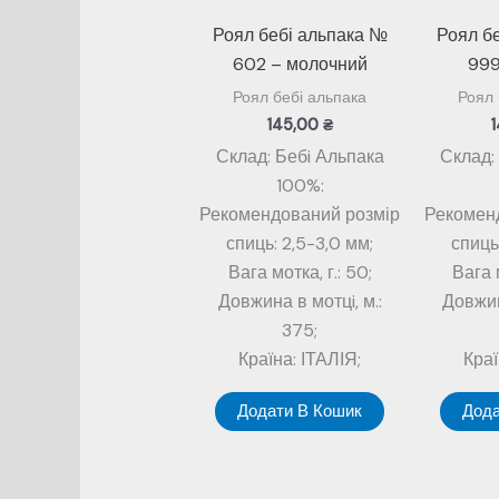
Роял бебі альпака №
Роял б
602 – молочний
999
Роял бебі альпака
Роял 
145,00
₴
Склад: Бебi Альпака
Склад:
100%:
Рекомендований розмір
Рекомен
спиць: 2,5-3,0 мм;
спиць
Вага мотка, г.: 50;
Вага м
Довжина в мотцi, м.:
Довжин
375;
Країна: ІТАЛІЯ;
Краї
Додати В Кошик
Дода