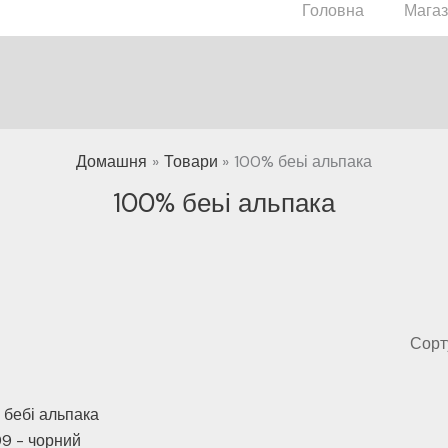
Головна
Мага
Домашня
Товари
100% беьі альпака
100% беьі альпака