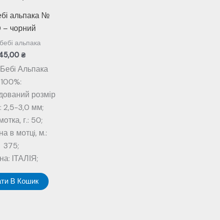
ебі альпака №
 – чорний
бебі альпака
145,00
₴
 Бебi Альпака
100%:
дований розмір
: 2,5-3,0 мм;
отка, г.: 50;
а в мотцi, м.:
375;
на: ІТАЛІЯ;
ти В Кошик