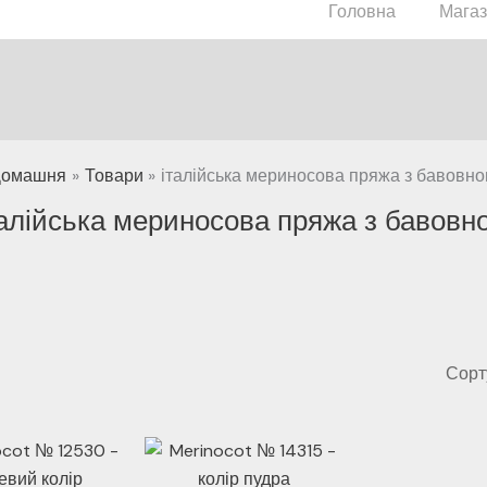
Головна
Мага
Домашня
Товари
італійська мериносова пряжа з бавовн
талійська мериносова пряжа з бавовн