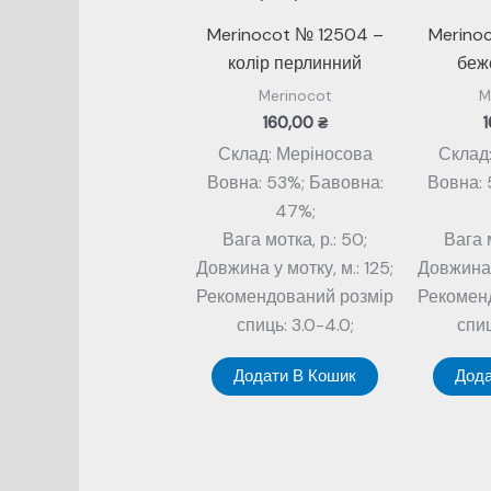
Merinocot № 12504 –
Merino
колір перлинний
беж
Merinocot
M
160,00
₴
Склад: Меріносова
Склад
Вовна: 53%; Бавовна:
Вовна: 
47%;
Вага мотка, р.: 50;
Вага м
Довжина у мотку, м.: 125;
Довжина у
Рекомендований розмір
Рекомен
спиць: 3.0-4.0;
спиц
Додати В Кошик
Дода