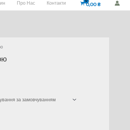
зин
Про Нас
Контакти
0,00
₴
ою
ою