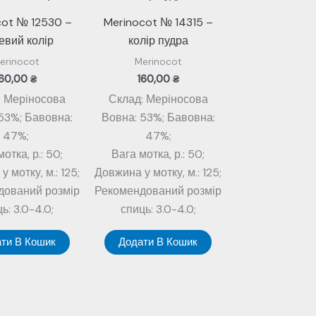
cot № 12530 –
Merinocot № 14315 –
евий колір
колір пудра
erinocot
Merinocot
160,00
₴
160,00
₴
: Меріносова
Склад: Меріносова
53%; Бавовна:
Вовна: 53%; Бавовна:
47%;
47%;
отка, р.: 50;
Вага мотка, р.: 50;
 мотку, м.: 125;
Довжина у мотку, м.: 125;
дований розмір
Рекомендований розмір
ь: 3.0-4.0;
спиць: 3.0-4.0;
ти В Кошик
Додати В Кошик