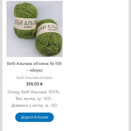
Бебі Альпака об’ємна № 158
– яблуко
Бебі Альпака об'ємна
259,00
₴
Склад: Бебі Альпака: 100%;
Вес мотка, гр.: 100;
Довжина у мотку, м.: 50;
Додати В Кошик