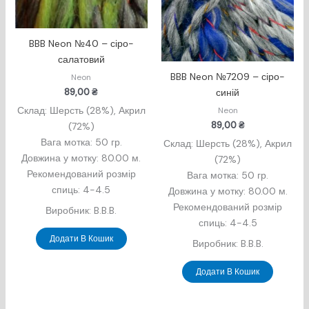
BBB Neon №40 – сіро-
салатовий
BBB Neon №7209 – сіро-
Neon
синій
89,00
₴
Склад: Шерсть (28%), Акрил
Neon
(72%)
89,00
₴
Вага мотка: 50 гр.
Склад: Шерсть (28%), Акрил
Довжина у мотку: 80.00 м.
(72%)
Рекомендований розмір
Вага мотка: 50 гр.
спиць: 4-4.5
Довжина у мотку: 80.00 м.
Рекомендований розмір
Виробник: B.B.B.
спиць: 4-4.5
Додати В Кошик
Виробник: B.B.B.
Додати В Кошик