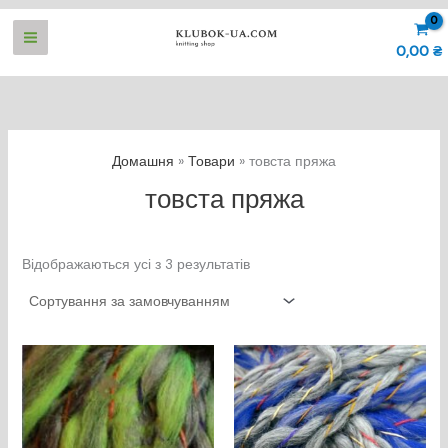
Перейти
до
0,00
₴
вмісту
Домашня
Товари
товста пряжа
товста пряжа
Відображаються усі з 3 результатів