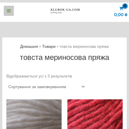
Перейти
до
0,00
₴
вмісту
Домашня
Товари
товста мериносова пряжа
товста мериносова пряжа
Відображаються усі з 3 результатів