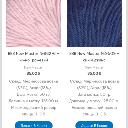
BBB New Master №86276 –
BBB New Master №9509 –
ніжно-рожевий
синій джинс
New Master
New Master
85,00
₴
85,00
₴
Склад: Мериносова вовна
Склад: Мериносова вовна
(82%), Акрил(18%)
(82%), Акрил(18%)
Вага мотка: 50 гр.
Вага мотка: 50 гр.
Довжина у мотку: 125.00 м.
Довжина у мотку: 125.00 м.
Рекомендований розмір
Рекомендований розмір
спиць: 3-3.5
спиць: 3-3.5
Додати В Кошик
Додати В Кошик