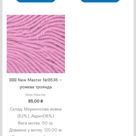
BBB New Master №9838 –
рожева троянда
New Master
85,00
₴
Склад: Мериносова вовна
(82%), Акрил(18%)
Вага мотка: 50 гр.
Довжина у мотку: 125.00 м.