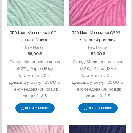
BBB New Master № 489 –
BBB New Master № 6823 –
світла-бірюза
яскравий рожевий
New Master
New Master
85,00
₴
85,00
₴
Склад: Мериносова вовна
Склад: Мериносова вовна
(82%), Акрил(18%)
(82%), Акрил(18%)
Вага мотка: 50 гр.
Вага мотка: 50 гр.
Довжина у мотку: 125.00 м.
Довжина у мотку: 125.00 м.
Рекомендований розмір
Рекомендований розмір
спиць: 3-3.5
спиць: 3-3.5
Додати В Кошик
Додати В Кошик