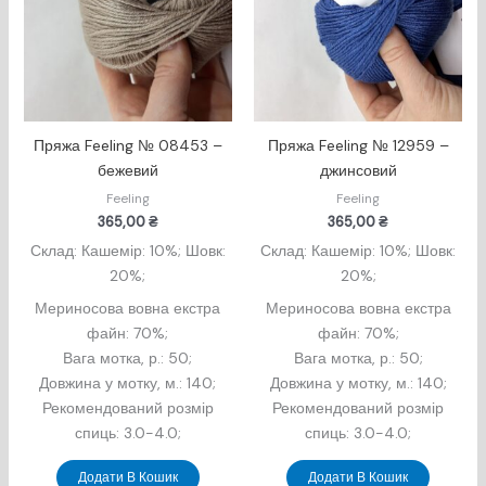
Пряжа Feeling № 08453 –
Пряжа Feeling № 12959 –
бежевий
джинсовий
Feeling
Feeling
365,00
₴
365,00
₴
Склад: Кашемір: 10%; Шовк:
Склад: Кашемір: 10%; Шовк:
20%;
20%;
Мериносова вовна екстра
Мериносова вовна екстра
файн: 70%;
файн: 70%;
Вага мотка, р.: 50;
Вага мотка, р.: 50;
Довжина у мотку, м.: 140;
Довжина у мотку, м.: 140;
Рекомендований розмір
Рекомендований розмір
спиць: 3.0-4.0;
спиць: 3.0-4.0;
Додати В Кошик
Додати В Кошик