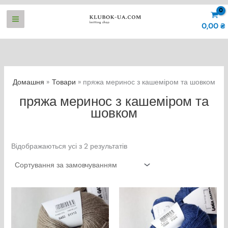
Перейти
до
0,00
₴
вмісту
Домашня
Товари
пряжа меринос з кашеміром та шовком
пряжа меринос з кашеміром та
шовком
Відображаються усі з 2 результатів