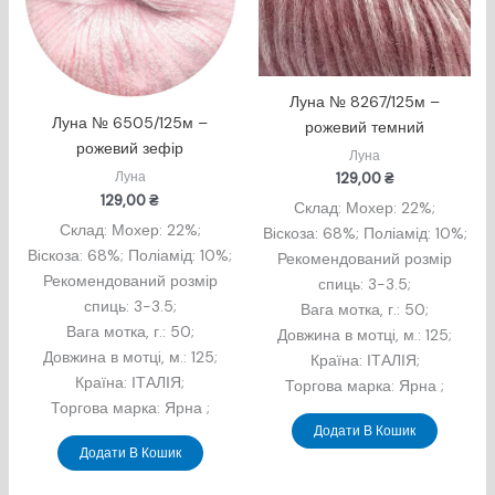
Луна № 8267/125м –
Луна № 6505/125м –
рожевий темний
рожевий зефір
Луна
Луна
129,00
₴
129,00
₴
Склад: Мохер: 22%;
Склад: Мохер: 22%;
Вiскоза: 68%; Поліамід: 10%;
Вiскоза: 68%; Поліамід: 10%;
Рекомендований розмір
Рекомендований розмір
спиць: 3-3.5;
спиць: 3-3.5;
Вага мотка, г.: 50;
Вага мотка, г.: 50;
Довжина в мотцi, м.: 125;
Довжина в мотцi, м.: 125;
Країна: ІТАЛІЯ;
Країна: ІТАЛІЯ;
Торгова марка: Ярна ;
Торгова марка: Ярна ;
Додати В Кошик
Додати В Кошик