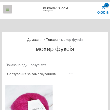
Перейти
до
0,00
₴
вмісту
Домашня
Товари
мохер фуксія
мохер фуксія
Показано один результат