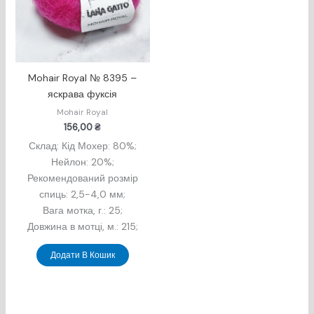
Mohair Royal № 8395 –
яскрава фуксія
Mohair Royal
156,00
₴
Склад: Кід Мохер: 80%;
Нейлон: 20%;
Рекомендований розмір
спиць: 2,5-4,0 мм;
Вага мотка, г.: 25;
Довжина в мотцi, м.: 215;
Додати В Кошик